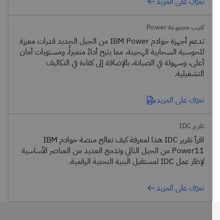
تعرّف على المزيد
كتيب مجموعة Power
تدعم أجهزة خوادم IBM Power من الجيل الجديد قدرات معززة
للحوسبة السحابية الهجينة، مما يتيح أداءً متميزاً، ومستويات أمان
أعلى، وسهولة في الصيانة، بالإضافة إلى كفاءة في التكاليف
التشغيلية.
تعرّف على المزيد
تقرير IDC
اقرأ تقرير IDC هذا لمعرفة كيف تعالج منصة خوادم IBM
Power11 من الجيل التالي وتدمج العديد من العناصر الأساسية
لإطار عمل IDC لمستقبل البنية التحتية الرقمية.
تعرّف على المزيد