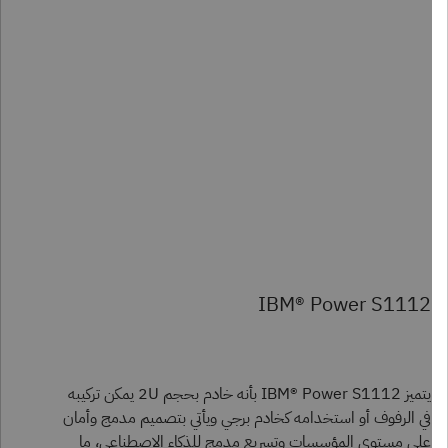
IBM® Power S1112
يتميز IBM® Power S1112 بأنه خادم بحجم 2U يمكن تركيبه
في الرفوف أو استخدامه كخادم برجي ويأتي بتصميم مدمج وأمان
على مستوى المؤسسات وتسريع مدمج للذكاء الاصطناعي، ما