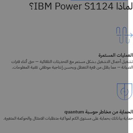
IBM Power S1124؟
مليات المستمرة
يل أحمال التشغيل بشكل مستمر مع التحديثات التلقائية — حتى أثناء فترات
يانة — مما يقلل من فترة التعطل ويحسن إنتاجية موظفي تقنية المعلومات.
ماية من مخاطر حوسبة quantum
ية بياناتك بحماية على مستوى الكم لمواكبة متطلبات الامتثال والحوكمة المتغيرة.