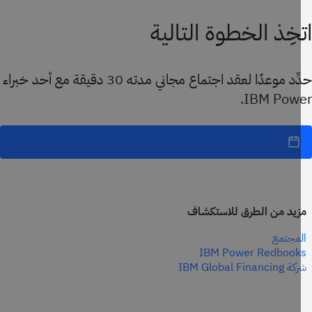
خِذ الخطوة التالية
حدِّد موعدًا لعقد اجتماع مجاني مدته 30 دقيقة مع أحد خبراء
IBM Powe
يد من الطرق للاستكشاف
مجتمع
IBM Power Redbook
IBM Global Financi