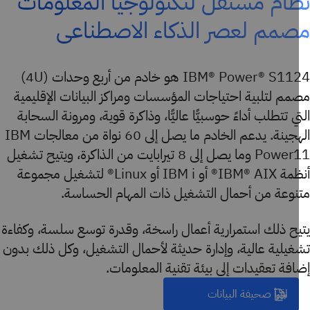
ام مستقل لتكنولوجيا المعلومات
مم لعصر الذكاء الاصطناعي
IBM® Power® S1124 هو خادم من أربع وحدات (4U)
م لتلبية احتياجات المؤسسات ومراكز البيانات الإقليمية
ي تتطلب أداءً حوسبيًّا عاليًّا، وذاكرة قوية، ومرونة السحابة
الهجينة. يدعم الخادم ما يصل إلى 60 نواة من معالجات IBM
Power11 وما يصل إلى 8 تيرابايت من الذاكرة، ويتيح تشغيل
أنظمة IBM® AIX® أو IBM i أو Linux® لتشغيل مجموعة
نوعة من أحمال التشغيل ذات المهام الحساسة.
يح ذلك استمرارية أعمال راسخة، وقدرة توسع سلسة، وكفاءة
يلية عالية، وإدارة حديثة لأحمال التشغيل، وكل ذلك بدون
فة تعقيدات إلى بيئة تقنية المعلومات.
اقرأ صحيفة البيانات