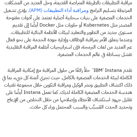
مراقبة التطبيقات بالطريقة المتراصة القديمة، وحل العديد من المشكلات
المرتبطة بتسليم البرامج
. يؤدي تشغيل
ومراقبة أداء التطبيقات (APM)
الخدمات المصغرة على بنيات سحابية أصلية تعتمد على أدوات مفتوحة
المصدر مثل Kubernetes أو حاويات مثل Docker أيضًا إلى تقديم
مستوى جديد من التطوير والتعقيد لبيئات الأنظمة البنائية للتطبيقات.
وعندما يتعلق الأمر بمراقبة الوظائف وإدارة جودة الخدمة على نحو فعال
عبر العديد من لغات البرمجة، فإن استراتيجيات أنظمة المراقبة التقليدية
تفشل ببساطة في عالم الخدمات المصغرة.
تقدم IBM
Instana
حلاً رائعًا من حلول المراقبة مع إمكانية المراقبة
®
®
الكاملة لبيئة الخدمات المصغرة بالكامل. حيث تجري أتمتة كل شيء، بما في
ذلك اكتشاف التطبيق ونشر الوكيل ومراقبة التكوين خلال مجموعة تقنيات
هندسة الخدمات المصغرة الكاملة لديك. كما تعمل Instana أيضًا على
تقليل جهود استكشاف الأخطاء وإصلاحها من خلال التخلص من الإزعاج
وتحديد الحدث المُسبِّب والسبب المحتمل وراء كل حادث.