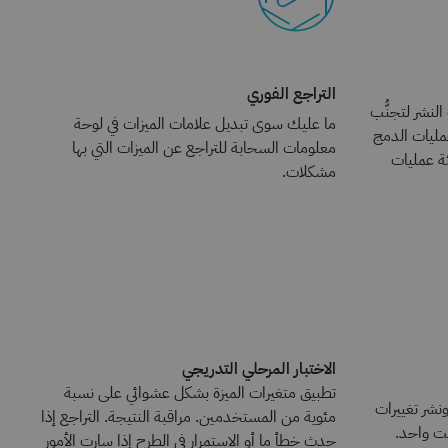
التراجع الفوري
نشر لتجنُّب
ما عليك سوى تبديل علامات الميزات في لوحة
مليات الدمج
معلومات السحابة للتراجع عن الميزات التي بها
ئة عمليات
مشكلات.
الاختبار المرحلي التدريجي
تطبيق متغيرات الميزة بشكل عشوائي على نسبة
نشر تغييرات
مئوية من المستخدمين. مراقبة النتيجة. التراجع إذا
ت واحد.
حدث خطأ ما أو الاستمرار في الطرح إذا سارت الأمور