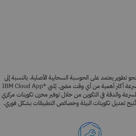
 تطوير يعتمد على الحوسبة السحابية الأصلية. بالنسبة إلى
هذه المؤسسات، أصبحت السرعة أكثر أهمية من أي وقت مضى. يُلبي ®IBM Cloud App
الحاجة إلى السرعة والدقة في التكوين من خلال توفير مخزن تكوينات مركزي
تُتيح تعديل تكوينات البيئة وخصائص التطبيقات بشكل فوري.