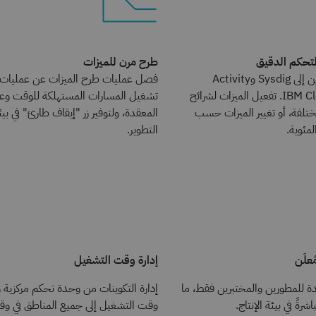
لتحكم الدقيق
طرح مرن للميزات
إرسال أحداث التكوين إلى Sysdig وActivity
فصل عمليات طرح الميزات عن عمليات ال
Tracker على IBM Cloud. تفعيل الميزات لشرائح
تشغيل المسارات المستهلكة للوقت وع
تلفة، أو تغيير الميزات حسب
المعقدة، ولتوفير زر "إيقاف طارئ" في بي
لمئوية.
التطوير.
علَن
إدارة وقت التشغيل
دة للمطورين والمختبرين فقط، ما
إدارة التكوينات من وحدة تحكم مركزية و
شرةً في بيئة الإنتاج.
وقت التشغيل إلى جميع المناطق في وق