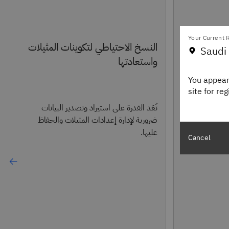
Your Current R
النسخ الاحتياطي لتكوينات المثيلات
Saudi 
واستعادتها
مركزية للميزات
You appear
site for re
تُعَد القدرة على استيراد وتصدير البيانات
ضرورية لإدارة إعدادات المثيلات والحفاظ
عليها.
Cancel