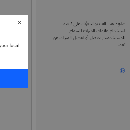
×
شاهِد هذا الفيديو لتتعرَّف على كيفية
دليل مقاييس 
استخدام علامات الميزات للسماح
للمستخدمين بتفعيل أو تعطيل الميزات عن
بُعد.
your local
استخدام
للحصول على رؤ
لتطبيقاتك وخد