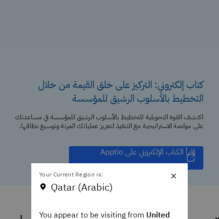
كتاب إلكتروني: التركيز على خلق القيمة من خلال
التخطيط بالأسلوب الرشيق للمؤسسة
اكتشف القوة التحويلية للتخطيط بالأسلوب الرشيق للمؤسسة في مساعدتك
على مواءمة الاستراتيجية مع التنفيذ لتعزيز عملياتك المرنة وتوسيع نطاقها.
اقرأ الكتاب الإلكتروني على Apptio
×
Your Current Region is:
Qatar (Arabic)
You appear to be visiting from
United