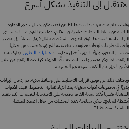
الانتقال إلى التنفيذ بشكل أسرع
وباستخدام منصة رقمية لتخطيط PI عن بُعد، يمكن إدخال جميع المعلومات
الناتجة عن نشاط التخطيط مباشرة في النظام، مما يتيح للفرق بدء التنفيذ فور
انتهاء جلسة التخطيط. توفر العروض المخصصة لكل فريق استنادًا إلى مصدر
واحد للمعلومات لوحات معلومات مخصصة للفريق، وتُحسب من خلالها
مقاييس التدفق، وتُزوَّد الفرق بأفضل ممارسات
لإدارة تنفيذ
عمليات التطوير
البرنامج. كما يوفر مصدر واحد للحقيقة أيضًا المرونة في تنفيذ البرنامج من خلال
تمكين الفرق من التكيف بسرعة مع التغييرات.
ويختلف ذلك عن توثيق قرارات التخطيط على وسائط مادية، ثم إدخال البيانات
يدويًا في مجموعات أدوات معزولة بعد انتهاء فعالية التخطيط. فهذه الأدوات
المعزولة نفسها تُقيّد مرونة الفريق وقدرته على الاستجابة للتغييرات أثناء تنفيذ
أنشطة البرنامج. يمكن معالجة هذه التحديات من خلال اعتماد المنصة
المناسبة لتخطيط PI.
لا تنسى البيانات المالية