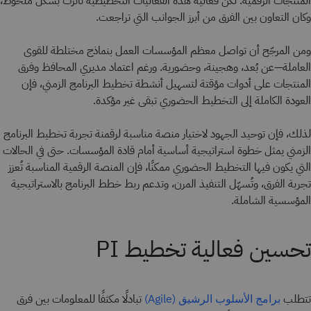
المنتجات الرقمية. لكن فعالية هذه الفعاليات التخطيطية تأثرت بشكل ملحوظ،
وكان التعاون بين الفرق من أبرز الجوانب التي تراجعت.
ومن المرجّح أن تواصل معظم المؤسسات العمل بنماذج مختلطة للقوى
العاملة—عن بُعد، وهجينة، وحضورية. ورغم اعتماد مديري المحافظ وفرق
المنتجات على أدوات مؤقتة لتسهيل أنشطة تخطيط البرنامج الزمني، فإن
العودة الكاملة إلى التخطيط الحضوري تبقى غير مؤكدة.
لذلك، فإن توحيد الجهود لاختيار منصة مناسبة لرقمنة تجربة تخطيط البرنامج
الزمني يمثل خطوة استراتيجية أساسية أمام قادة المؤسسات. حتى في الحالات
التي يكون فيها التخطيط الحضوري ممكنًا، فإن المنصة الرقمية المناسبة تُعزز
تجربة الفرق، وتُسهّل التنفيذ المرن، وتدعم ربط خطط البرنامج بالاستراتيجية
المؤسسية الشاملة.
تحسين فعالية تخطيط PI
تتطلب
تبادلًا مكثفًا للمعلومات بين فرق
برامج الأسلوب الرشيق (Agile)