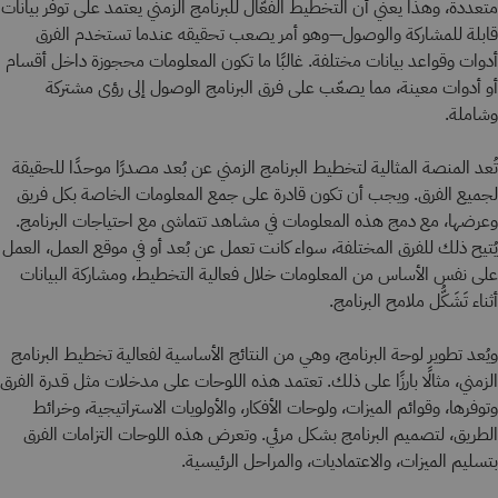
متعددة، وهذا يعني أن التخطيط الفعّال للبرنامج الزمني يعتمد على توفر بيانات
قابلة للمشاركة والوصول—وهو أمر يصعب تحقيقه عندما تستخدم الفرق
أدوات وقواعد بيانات مختلفة. غالبًا ما تكون المعلومات محجوزة داخل أقسام
أو أدوات معينة، مما يصعّب على فرق البرنامج الوصول إلى رؤى مشتركة
وشاملة.
تُعد المنصة المثالية لتخطيط البرنامج الزمني عن بُعد مصدرًا موحدًا للحقيقة
لجميع الفرق. ويجب أن تكون قادرة على جمع المعلومات الخاصة بكل فريق
وعرضها، مع دمج هذه المعلومات في مشاهد تتماشى مع احتياجات البرنامج.
يُتيح ذلك للفرق المختلفة، سواء كانت تعمل عن بُعد أو في موقع العمل، العمل
على نفس الأساس من المعلومات خلال فعالية التخطيط، ومشاركة البيانات
أثناء تَشَكُّل ملامح البرنامج.
ويُعد تطوير لوحة البرنامج، وهي من النتائج الأساسية لفعالية تخطيط البرنامج
الزمني، مثالًا بارزًا على ذلك. تعتمد هذه اللوحات على مدخلات مثل قدرة الفرق
وتوفرها، وقوائم الميزات، ولوحات الأفكار، والأولويات الاستراتيجية، وخرائط
الطريق، لتصميم البرنامج بشكل مرئي. وتعرض هذه اللوحات التزامات الفرق
بتسليم الميزات، والاعتماديات، والمراحل الرئيسية.