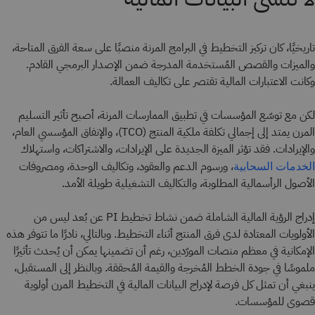
تاريخيًا، كان تركيز التخطيط في البرامج المرنة منصبًا على سعة الفرق المتاحة،
والميزات والقصص المُستخدمة المدرجة ضمن الإصدار البرمجي القادم.
وكانت الاعتبارات المالية تقتصر على تكاليف العمالة.
لكن مع توسّع المؤسسات في تطبيق الممارسات المرنة، أصبح تأثير التسليم
المرن يمتد إلى إجمالي تكلفة ملكية المنتج (TCO)، والإنفاق المؤسسي العام،
والإيرادات. فقد تؤثر الميزة الجديدة على الإيرادات، والاشتراكات، واستهلاك
، ورسوم الدعم والعقود، وتكاليف الوحدة، ومصروفات
الخدمات السحابية
الأصول الرأسمالية المطلوبة، والتكاليف التشغيلية طويلة الأمد.
إدراج الرؤية المالية الشاملة ضمن نشاط تخطيط PI عن بُعد ليس من
الأولويات المعتادة لدى فرق المنتج أثناء التخطيط. وبالتالي، نادرًا ما تتوفر هذه
الإمكانية في معظم منصات المورّدين، رغم أن تضمينها يمكن أن يُحدث تأثيرًا
ملموسًا في جودة الخطط المُخرجة والقيمة المُحققة. وبالنظر إلى المستقبل،
ينبغي أن تمثل كل فرصة لإدراج البيانات المالية في التخطيط المرن أولوية
قصوى للمؤسسات.