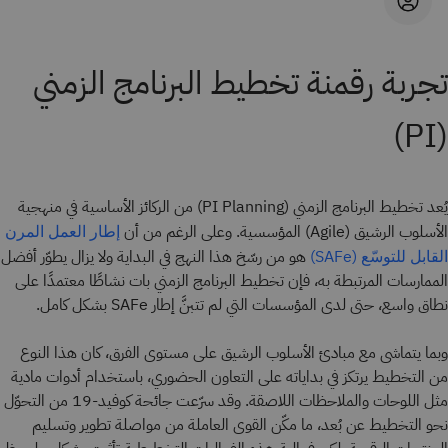
تجربة رقمنة تخطيط البرنامج الزمني
(PI)
يُعد تخطيط البرنامج الزمني (PI Planning) من الركائز الأساسية في منهجية
الأسلوب الرشيق (Agile) المؤسسية. وعلى الرغم من أن
إطار العمل المرن
هو من رسّخ هذا النهج في البداية ولا يزال يطوّر أفضل
القابل للتوسّع (SAFe)
الممارسات المرتبطة به، فإن تخطيط البرنامج الزمني بات نشاطًا معتمدًا على
نطاق واسع، حتى لدى المؤسسات التي لم تتبنَّ إطار SAFe بشكل كامل.
وبما يتماشى مع مبادئ الأسلوب الرشيق على مستوى الفرق، كان هذا النوع
من التخطيط يرتكز في بداياته على التعاون الحضوري، باستخدام أدوات مادية
مثل اللوحات والملاحظات اللاصقة. وقد سرّعت جائحة كوفيد-19 من التحوّل
نحو التخطيط عن بُعد، ما مكّن القوى العاملة من مواصلة تطوير وتسليم