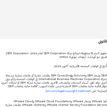
قانوني
حقوق النشر © محفوظة لصالح شركة IBM Corporation لعام 2024. IBM Corporation،
طريق نيو أورشارد، أرمونك، نيويورك 10504
أُنتج في الولايات المتحدة الأمريكية، أكتوبر 2024.
IBM وشعار IBM وibm.com وIBM Consulting علامات تجارية أو علامات تجارية مسجلة
لشركة International Business Machines Corporation في الولايات المتحدة و/أو دول
أخرى. وقد تكون أسماء المنتجات والخدمات الأخرى علامات تجارية لشركة IBM أو لشركات أخرى.
تتوفر قائمة حالية بعلامات IBM التجارية ضمن علامة التبويب "قائمة حالية بعلامات IBM
التجارية" على
.
ibm.com/legal/copyright-trademark
تُعدّ VMware وشعار VMware وVMware Cloud Foundation وVMware Cloud
Foundation Service وVMware vCenter Server وVMware vSphere علامات تجارية