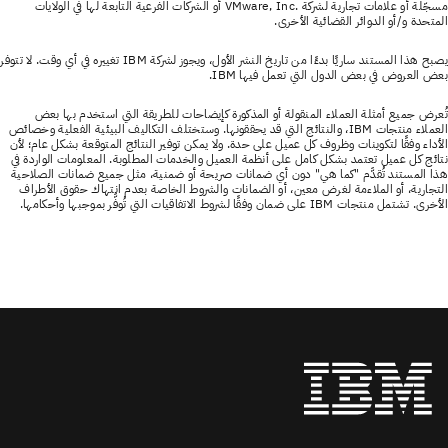
مسجّلة أو علامات تجارية لشركة VMware, Inc.‎ أو الشركات الفرعية التابعة لها في الولايات
المتحدة و/أو الدوائر القضائية الأخرى.
يصبح هذا المستند ساريًا بدءًا من تاريخ النشر الأول، ويجوز لشركة IBM تغييره في أي وقت. لا تتوفر
بعض العروض في بعض الدول التي تعمل فيها IBM.
تُعرض جميع أمثلة العملاء المنقولة أو المذكورة كإيضاحات للطريقة التي استخدم بها بعض
العملاء منتجات IBM، والنتائج التي قد يحققونها. وستختلف التكاليف البيئية الفعلية وخصائص
الأداء وفقًا لتكوينات وظروف كل عميل على حدة. ولا يمكن توفير النتائج المتوقعة بشكل عام؛ لأن
نتائج كل عميل تعتمد بشكل كامل على أنظمة العميل والخدمات المطلوبة. المعلومات الواردة في
هذا المستند تُقدَّم "كما هي" دون أي ضمانات صريحة أو ضمنية، مثل جميع ضمانات الصلاحية
التجارية، أو الملاءمة لغرض معين، أو الضمانات والشروط الخاصة بعدم انتهاك حقوق الأطراف
الأخرى. تشتمل منتجات IBM على ضمان وفقًا لشروط الاتفاقيات التي تُوفَّر بموجبها وأحكامها.