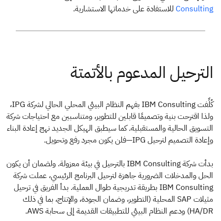
للاستفادة على خدماتها الاستشارية.
Consulting
كُلِّفت IBM Consulting بفهم النظام البيئي المحلي الحالي لشركة IPG،
ولذا اقترحت بنية وتصميمًا قابلين للتطوير، ومتناسبين مع احتياجات شركة
التسويق الحالية والمستقبلية. كما سيطبق الهيكل الجديد نهج إعادة البناء
وإعادة التصميم لترحيل IPG—فلن يكون مجرد رفع وتحويل.
بدأت شركة IBM Consulting بالترحيل في بيئة معزولة. ولضمان أن يكون
الحل والمدخلات الضرورية جاهزة لترحيل البرنامج الرئيسي، عملت شركة
IBM Consulting بطريقة تدريجية طوال العملية. بدأ الفريق في ترحيل
مثيلات SAP المحلية (التطوير، وضمان الجودة، والإنتاج، بما في ذلك
HA/DR) ودعم النظام البيئي للتطبيقات القديمة إلى سحابة AWS.