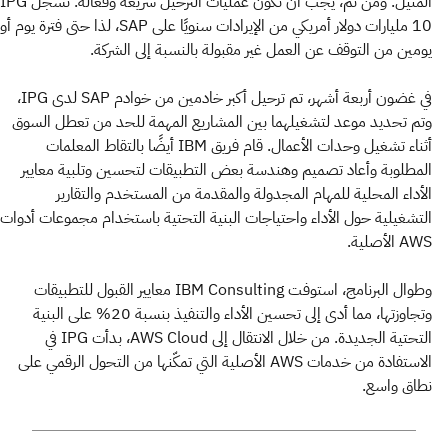
المثيل. ومن ثم، يجب أن تكون عمليات الترحيل سريعة وفعالة. تسجل IPG
10 مليارات دولار أمريكي من الإيرادات سنويًا على SAP، لذا حتى فترة يوم أو
يومين من التوقف عن العمل غير مقبولة بالنسبة إلى الشركة.
في غضون أربعة أشهر، تم ترحيل أكبر خادمين من خوادم SAP لدى IPG،
وتم تحديد موعد لتشغيلهما بين المشاريع المهمة للحد من تعطل السوق
أثناء تشغيل وحدات الأعمال. قام فريق IBM أيضًا بالتقاط المعلمات
المطلوبة وأعاد تصميم وهندسة بعض التطبيقات لتحسين وتلبية معايير
الأداء المحلية للمهام المجدولة والمقدمة من المستخدم والتقارير
التشغيلية حول الأداء واحتياجات البنية التحتية باستخدام مجموعات أدوات
AWS الأصلية.
وطوال البرنامج، استوفت IBM Consulting معايير القبول للتطبيقات
وتجاوزتها، مما أدى إلى تحسين الأداء والتنفيذ بنسبة 20% على البنية
التحتية الجديدة. من خلال الانتقال إلى AWS Cloud، بدأت IPG في
الاستفادة من خدمات AWS الأصلية التي تمكّنها من التحول الرقمي على
نطاق واسع.