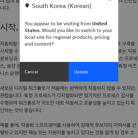
더 쉽게 할 수 있는 템플릿 생성과 같은 일부 자동화 툴은 훨씬 더 간단합
South Korea (Korean)
니다.
You appear to be visiting from
United
시작, 테스트 및 조정
States
. Would you like to switch to your
local site for regional products, pricing
자동화할 주요 수동 프로세스를 파악한 후에는 디지털 워크플로 구축을
and content?
시작할 수 있습니다. 디지털 워크플로 구현의 일반적인 영역으로는 직원
온보딩과 같은 인적 자원 프로세스, 데이터 입력과 같은 비즈니스 프로세
스, 송장 승인과 같은 재무 프로세스 등이 있습니다. 이러한 각 특정 비즈
Cancel
Update
니스 운영에 특화된 디지털 워크플로 소프트웨어가 있습니다.
새로운 디지털 워크플로가 처음에는 완벽하게 작동하지 않을 수 있지만,
괜찮습니다. 특정 프로세스가 디지털화되면 정기적인 프로세스 감사를
수행하여 워크플로가 의도한 대로 작동하고 효율성을 높이고 있는지 확
인하는 것이 좋습니다.
예를 들어, 자동화 소프트웨어를 사용하여 잠재적 후보자의 이력서를 선
별하고 있지만 재능 있는 지원자를 놓치고 있다는 것을 알게 된 경우 소