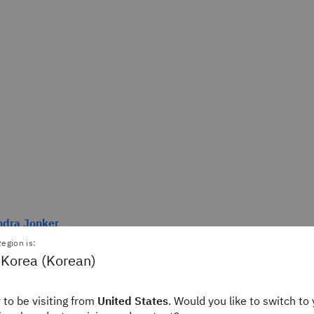
ndra Jonker
ditor
egion is:
ink
 Korea (Korean)
 to be visiting from
United States
. Would you like to switch to 