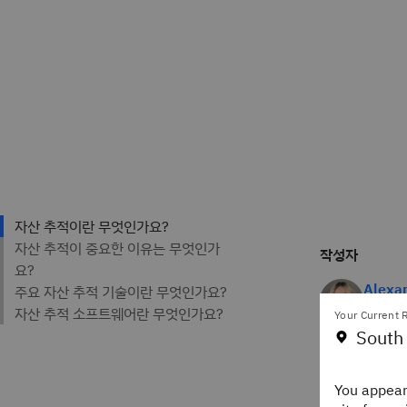
작성자
Alexa
Staff E
Your Current R
IBM Th
South
You appear