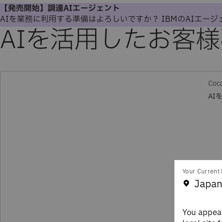
【発売開始】調達AIエージェント
AIを業務に利用する準備はよろしいですか？ IBMのAIエー
AIを活用したお客
Coc
AI
Your Current 
Japan
You appear