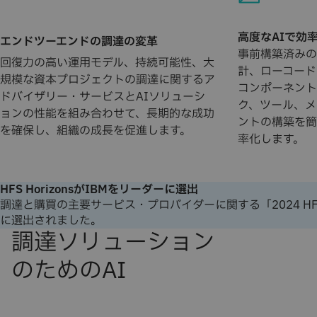
高度なAIで効
エンドツーエンドの調達の変革
事前構築済みの
回復力の高い運用モデル、持続可能性、大
計、ローコード
規模な資本プロジェクトの調達に関するア
コンポーネント
ドバイザリー・サービスとAIソリューシ
ク、ツール、メ
ョンの性能を組み合わせて、長期的な成功
ントの構築を簡
を確保し、組織の成長を促進します。
率化します。
HFS HorizonsがIBMをリーダーに選出
調達と購買の主要サービス・プロバイダーに関する「2024 HFS
に選出されました。