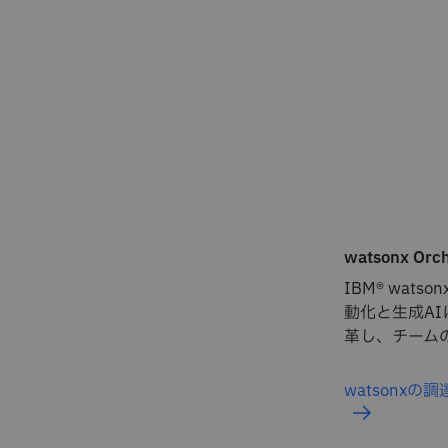
watsonx Orch
IBM® watso
動化と生成A
革し、チーム
watsonx