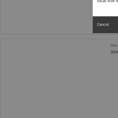
local site 
Cancel
Dun
IBM