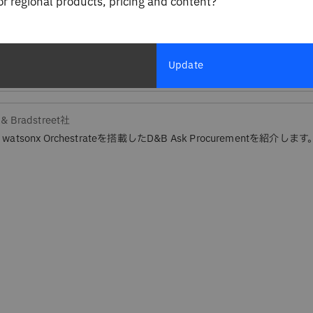
for regional products, pricing and content?
Update
 & Bradstreet社
 watsonx Orchestrateを搭載したD&B Ask Procurementを紹介します