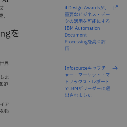
、AI
せ
if Design Awardsが、
重要なビジネス・デー
速、
タの活用を可能にする
IBM Automation
ingを
Document
Processingを高く評
価
世界
Infosourceキャプチ
ャー・マーケット・マ
化しま
トリックス・レポート
を節
でIBMがリーダーに選
出されました
イア
を強