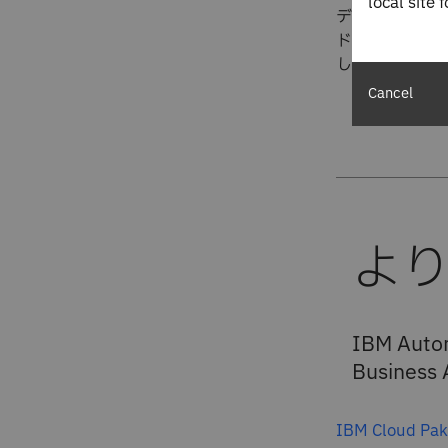
local site 
ディープラーニ
ドキュメントを
します。
Cancel
IBM Auto
Busines
IBM Cloud P