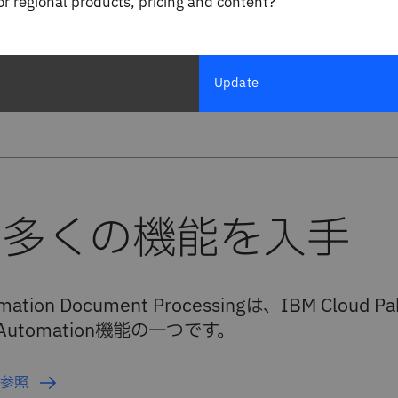
for regional products, pricing and content?
AI主導のオートメーション・ツ
ング を使用して、新しい
用して、デジタル・トランスフ
迅速にモデル化して処理
ション・プロジェクトにより多
タを迅速に提供します。
Update
mation Document Processingは、IBM Cloud Pak
s Automation機能の一つです。
ak参照