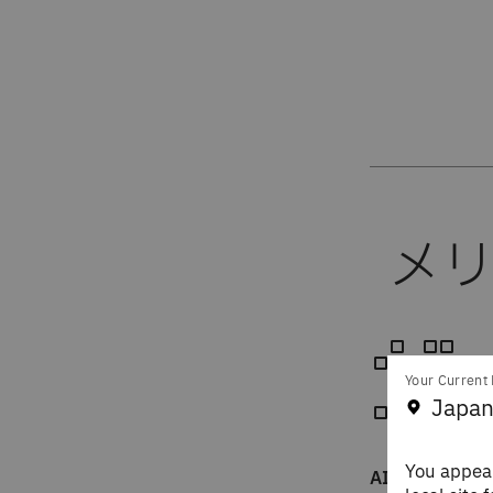
Your Current 
Japan
You appear
AIを使って迅