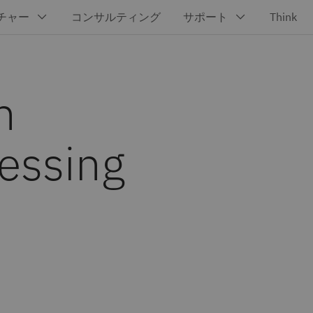
n
essing