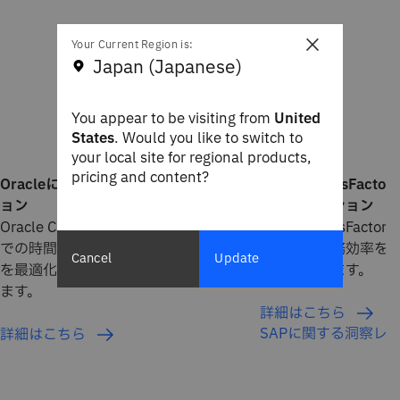
×
Your Current Region is:
Japan (Japanese)
You appear to be visiting from
United
States
. Would you like to switch to
your local site for regional products,
pricing and content?
Oracleによる人事トランスフォーメーシ
SAP SuccessFac
ョン
フォーメーション
Oracle Cloudへの移行を加速し、提供ま
SAP SuccessFac
での時間を短縮するとともに、人事機能
員体験と業務効率を
Cancel
Update
を最適化して価値と戦略的成長を推進し
革を支援します。
ます。
詳細はこちら
SAPに関する洞察レ
詳細はこちら