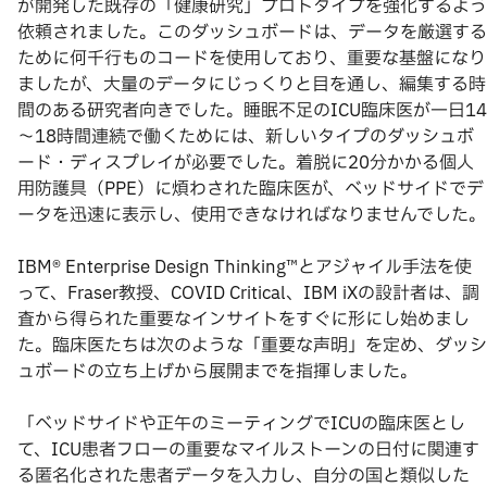
が開発した既存の「健康研究」プロトタイプを強化するよう
依頼されました。このダッシュボードは、データを厳選する
ために何千行ものコードを使用しており、重要な基盤になり
ましたが、大量のデータにじっくりと目を通し、編集する時
間のある研究者向きでした。睡眠不足のICU臨床医が一日14
～18時間連続で働くためには、新しいタイプのダッシュボ
ード・ディスプレイが必要でした。着脱に20分かかる個人
用防護具（PPE）に煩わされた臨床医が、ベッドサイドでデ
ータを迅速に表示し、使用できなければなりませんでした。
IBM® Enterprise Design Thinking™とアジャイル手法を使
って、Fraser教授、COVID Critical、IBM iXの設計者は、調
査から得られた重要なインサイトをすぐに形にし始めまし
た。臨床医たちは次のような「重要な声明」を定め、ダッシ
ュボードの立ち上げから展開までを指揮しました。
「ベッドサイドや正午のミーティングでICUの臨床医とし
て、ICU患者フローの重要なマイルストーンの日付に関連す
る匿名化された患者データを入力し、自分の国と類似した