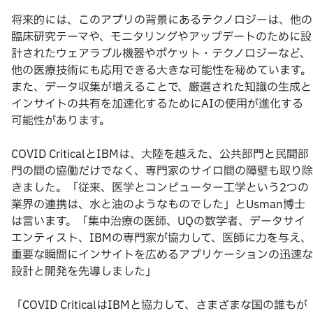
将来的には、このアプリの背景にあるテクノロジーは、他の
臨床研究テーマや、モニタリングやアップデートのために設
計されたウェアラブル機器やポケット・テクノロジーなど、
他の医療技術にも応用できる大きな可能性を秘めています。
また、データ収集が増えることで、厳選された知識の生成と
インサイトの共有を加速化するためにAIの使用が進化する
可能性があります。
COVID CriticalとIBMは、大陸を越えた、公共部門と民間部
門の間の協働だけでなく、専門家のサイロ間の障壁も取り除
きました。「従来、医学とコンピューター工学という2つの
業界の連携は、水と油のようなものでした」とUsman博士
は言います。「集中治療の医師、UQの数学者、データサイ
エンティスト、IBMの専門家が協力して、医師に力を与え、
重要な瞬間にインサイトを広めるアプリケーションの迅速な
設計と開発を先導しました」
「COVID CriticalはIBMと協力して、さまざまな国の誰もが