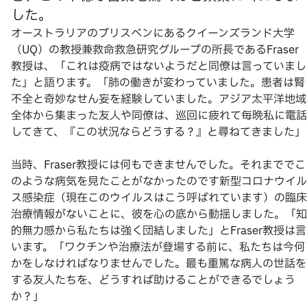
した。
オーストラリアのブリスベンにあるクイーンズランド大学
（UQ）の教授兼救命救急研究グループの所長であるFraser
教授は、「これは疫病ではないようだと同僚は言っていまし
た」と語ります。「肺の働きが変わっていました。患者は腎
不全と奇妙なせん妄を経験していました。アジア太平洋地域
全体から集まった友人や同僚は、巡回に疲れて毎晩私に電話
してきて、『この状況ならどうする？』と尋ねてきました」
当時、Fraser教授には何もできませんでした。それまででこ
のような病気を見たことがなかったのです新型コロナウイル
ス感染症（現在このウイルスはこう呼ばれています）の臨床
治療情報がないことに、彼を心の底から動揺しました。「知
的無力感から私たちは強く団結しました」とFraser教授は言
います。「ワクチンや治療法が登場する前に、私たちは今何
かをしなければなりませんでした。最も重篤な病人の世話を
する友人たちを、どうすれば助けることができるでしょう
か？」