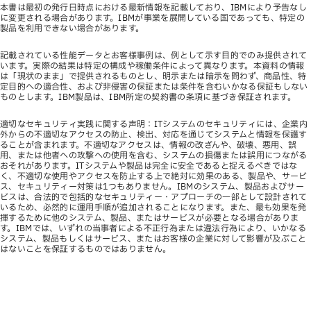
本書は最初の発行日時点における最新情報を記載しており、IBMにより予告なし
に変更される場合があります。IBMが事業を展開している国であっても、特定の
製品を利用できない場合があります。
記載されている性能データとお客様事例は、例として示す目的でのみ提供されて
います。実際の結果は特定の構成や稼働条件によって異なります。本資料の情報
は「現状のまま」で提供されるものとし、明示または暗示を問わず、商品性、特
定目的への適合性、および非侵害の保証または条件を含むいかなる保証もしない
ものとします。IBM製品は、IBM所定の契約書の条項に基づき保証されます。
適切なセキュリティ実践に関する声明：ITシステムのセキュリティには、企業内
外からの不適切なアクセスの防止、検出、対応を通じてシステムと情報を保護す
ることが含まれます。不適切なアクセスは、情報の改ざんや、破壊、悪用、誤
用、または他者への攻撃への使用を含む、システムの損傷または誤用につながる
おそれがあります。ITシステムや製品は完全に安全であると捉えるべきではな
く、不適切な使用やアクセスを防止する上で絶対に効果のある、製品や、サービ
ス、セキュリティー対策は1つもありません。IBMのシステム、製品およびサー
ビスは、合法的で包括的なセキュリティー・アプローチの一部として設計されて
いるため、必然的に運用手順が追加されることになります。また、最も効果を発
揮するために他のシステム、製品、またはサービスが必要となる場合がありま
す。IBMでは、いずれの当事者による不正行為または違法行為により、いかなる
システム、製品もしくはサービス、またはお客様の企業に対して影響が及ぶこと
はないことを保証するものではありません。