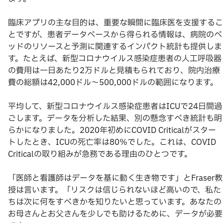
臨床アプリの主な目的は、重要な瞬間に臨床医を支援するこ
とですが、患者データベースから得られる情報は、病院のベ
ッドのリソースと予測に関連するインパクト統計も提供しま
す。たとえば、新型コロナウイルス感染症患者の人工呼吸器
の費用は一日あたり2万ドルと見積もられており、院内治療
費の総額は42,000ドル～500,000ドルの範囲になります。
平均して、新型コロナウイルス感染症患者はICUで24日間過
ごします。データを分析した結果、別の懸念すべき統計も明
らかになりました。2020年初めにCOVID Criticalがスター
トしたとき、ICUの死亡率は80％でした。これは、COVID
Criticalの取り組みが急務である理由のひとつです。
「医師と看護師はデータを基に動く生き物です」とFraser教
授は言います。「リスクは信じられないほど高いので、私た
ちは次に何をすべきかを知りたいと思っています。あなたの
お母さんとお父さんを少しでも助けるために、データが必要