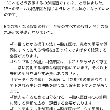
『これをどう表示するのが最適ですか？』と尋ねました。
IBMのチームも臨床医と同じようにとても熱心になっていた
のです」
5つの核となる設計の柱が、今後のすべての設計と開発の意
思決定の基礎となりました。
「一目でわかる操作方法」—臨床医は、患者の重要な質
問にすべて答える情報を1回のパスですばやく確認する
必要があります。
「シンプルさが鍵」—臨床医は、未知の部分が多く存在
し、常に変化する複雑な環境で働いています。それ以上
未知の部分を増やす必要はありません。
「データへの信頼」—臨床医は、ICU患者の重要な節目
で下される生死の決断を誤りなく確実に下す必要があり
ます。
「他人を守るために自分を守る」—臨床医はPPEの着用
に関する情報を広め、評価する必要があります。
「コンテキスト化が可能」—臨床医はデータを配置し、