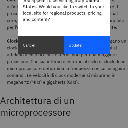
You appear to be visiting from
United
all'interno dei microprocessori sono note come core. I
States
. Would you like to switch to your
local site for regional products, pricing
processori moderni incorporano spesso più core (dual-
and content?
core, quad-core) che consentono l'elaborazione parallela
per l'esecuzione di più attività contemporaneamente.
Clock:
sebbene non tutti i microprocessori contengano un
Cancel
Update
clock interno, sono tutti azionati da un clock. Alcuni si
affidano a chip di clock esterni, noti per una maggiore
precisione. Che sia interno o esterno, il ciclo di clock di un
microprocessore determina la frequenza con cui eseguirà i
comandi. Le velocità di clock moderne si misurano in
megahertz (MHz) e gigahertz (GHz).
Architettura di un
microprocessore