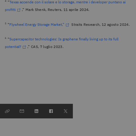
4
“
Texas accende con il solare e lo storage, mentre i developer puntano ai
profitti
,” Mark Shenk, Reuters, 11 aprile 2024.
5
“
Flywheel Energy Storage Market,”
Straits Research, 12 agosto 2024.
6
“
Supercapacitor technologies: Is graphene finally living up to its full
potential?
,” CAS, 7 luglio 2023.