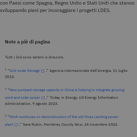
con Paesi come Spagna, Regno Unito e Stati Uniti che stanno
sviluppando piani per incoraggiare i progetti LDES.
Note a piè di pagina
Tutti i link sono esterni a ibm.com.
1
“
Grid-scale Storage
,” Agenzia internazionale dell'energia, 11 luglio
2023.
2
“
New pumped-storage capacity in China is helping to integrate growing
wind and solar power
,” Today in Energy, US Energy Information
Administration, 9 agosto 2023.
3
“
Work continues on deconstruction of the old Moss Landing power
plant
,” Sara Rubin, Monterey County Now, 24 novembre 2023.