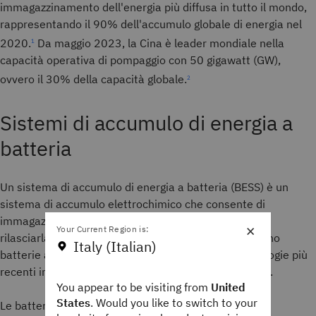
immagazzinamento dell'energia più diffusa in tutto il mondo,
rappresentando il 90% dell'accumulo globale di energia nel
2020.
Da maggio 2023, la Cina è leader mondiale nella
1
capacità operativa di pompaggio con 50 gigawatt (GW),
ovvero il 30% della capacità globale.
2
Sistemi di accumulo di energia a
batteria
Un sistema di accumulo di energia a batteria (BESS) è un
sistema di accumulo elettrochimico che consente di
immagazzinare l'elettricità come energia chimica e di
×
Your Current Region is:
rilasciarla quando è necessaria. I tipi comuni includono
Italy (Italian)
batterie al piombo e agli ioni di litio, mentre le tecnologie più
recenti includono batterie allo stato solido o di flusso.
You appear to be visiting from
United
States
. Would you like to switch to your
Le batterie agli ioni di litio attualmente detengono la