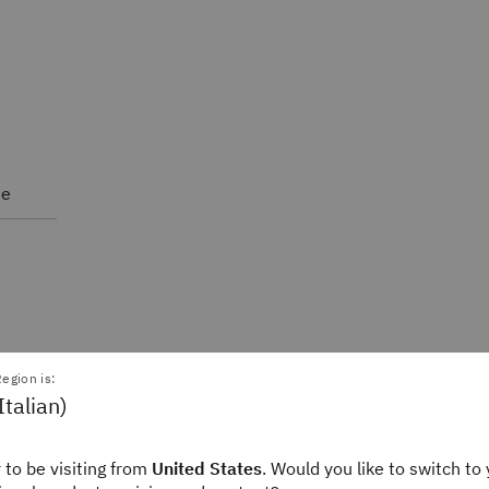
e
te
rtamenti anomali,
egion is:
ativi.
Italian)
 to be visiting from
United States
. Would you like to switch to 