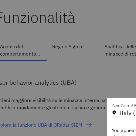
Funzionalità
Analisi del
Regole Sigma
Analitica dell
comportamento
minacce di re
degli utenti
ser behavior analytics (UBA)
tieni maggiore visibilità sulle minacce interne, scopri i compo
Your Current R
entifica rapidamente gli utenti a rischio e genera report signific
Italy (
plora la funzione UBA di QRadar SIEM
You appear