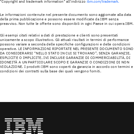
"Copyright and trademark information" all'indirizzo
ibm.com/trademark.
Le informazioni contenute nel presente documento sono aggiornate alla data
della prima pubblicazione e possono essere modificate da IBM senza
preavviso. Non tutte le offerte sono disponibili in ogni Paese in cui opera IBM.
Gli esempi citati relativi a dati di prestazione e clienti sono presentati
unicamente a scopo illustrativo. Gli attuali risultati in termini di performance
possono variare a seconda delle specifiche configurazioni e delle condizioni
operative. LE INFORMAZIONI RIPORTATE NEL PRESENTE DOCUMENTO SONO
DA CONSIDERARSI “NELLO STATO IN CUI SI TROVANO”, SENZA GARANZIE,
ESPLICITE O IMPLICITE, IVI INCLUSE GARANZIE DI COMMERCIABILITÀ, DI
IDONEITÀ A UN PARTICOLARE SCOPO E GARANZIE O CONDIZIONI DI NON
VIOLAZIONE. I prodotti IBM sono coperti da garanzia in accordo con termini e
condizioni dei contratti sulla base dei quali vengono forniti.