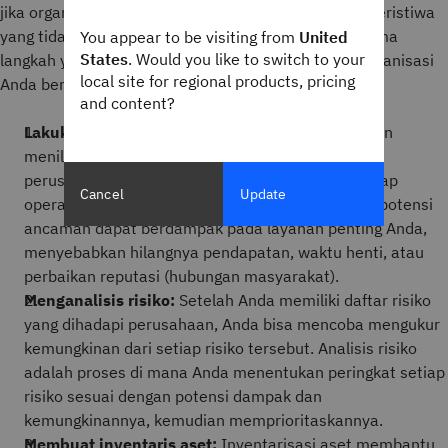
jika organisasi Anda menghadapi gangguan karena peristiwa
yang tidak direncanakan. Berikut ini adalah proses lima
You appear to be visiting from
United
States
. Would you like to switch to your
langkah yang banyak digunakan untuk membantu organisasi
local site for regional products, pricing
Anda bersiap menghadapi berbagai ancaman:
and content?
Lakukan analisis dampak bisnis:
Mulailah dengan
menilai setiap ancaman yang mungkin dihadapi
perusahaan Anda dan potensi dampaknya terhadap
Cancel
Update
operasi bisnis. Pertimbangkan bagaimana setiap potensi
ancaman dapat berdampak pada layanan penting Anda,
menyebabkan hilangnya pendapatan, waktu henti, atau
perbaikan reputasi (hubungan masyarakat).
Menganalisis risiko:
Setelah Anda memiliki daftar risiko
yang dihadapi perusahaan, Anda bisa mencoba mengukur
kemungkinan dari setiap risiko tersebut. Analisis risiko
adalah proses di mana Anda menentukan peringkat setiap
risiko sesuai dengan potensi dampak dan
kemungkinannya, kemudian memprioritaskannya.
Membuat inventaris aset:
Inventarisasi aset membantu