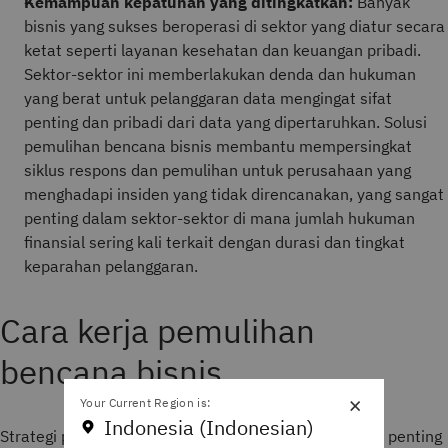
Kemampuan kepatuhan yang ditingkatkan:
Banyak
bisnis yang sukses beroperasi di sektor yang diatur secara
ketat seperti layanan kesehatan dan keuangan pribadi.
Sektor-sektor ini memberlakukan denda dan hukuman
yang berat untuk pelanggaran data mengingat sifat
penting dan pribadi dari data yang dipertaruhkan. Solusi
pemulihan bencana bisnis membantu mempersingkat
siklus respons dan pemulihan untuk perusahaan yang
menghadapi insiden yang tidak direncanakan, yang sangat
penting dalam sektor-sektor di mana jumlah hukuman
finansial sering kali terkait dengan durasi dan tingkat
keparahan pelanggaran.
Cara kerja pemulihan
bencana bisnis
×
Your Current Region is:
Indonesia (Indonesian)
Strategi pemulihan bencana bisnis memainkan peran penting