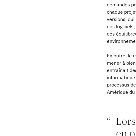
demandes pou
chaque projet
versions, qui
des logiciel
des équilibre
environnemen
En outre, le m
mener à bien
entraînait d
informatique
processus de
Amérique du 
Lors
en p