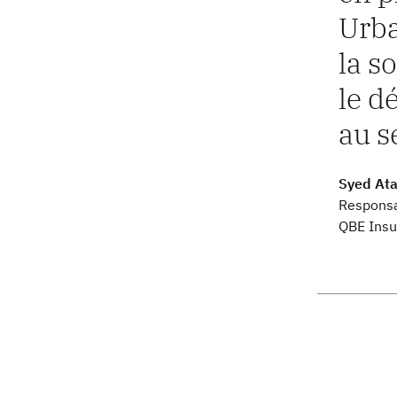
Urba
la s
le d
au s
Syed Ata
Responsa
QBE Insu