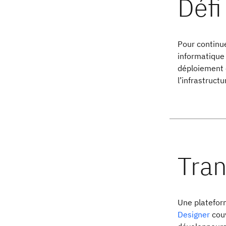
Pour continue
informatique
déploiement é
l’infrastructu
Une platefo
Designer
couv