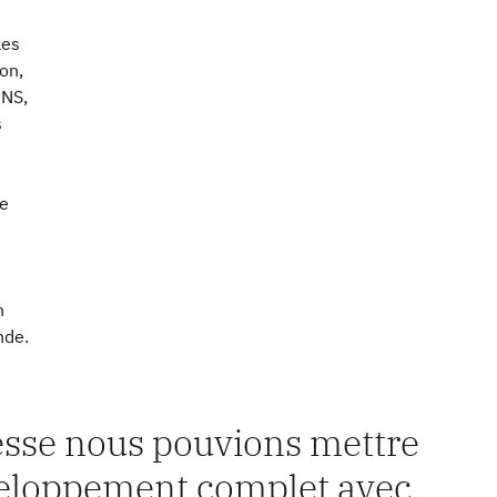
les
on,
DNS,
s
de
n
nde.
tesse nous pouvions mettre
veloppement complet avec