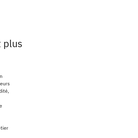
 plus
en
teurs
dité,
e
tier