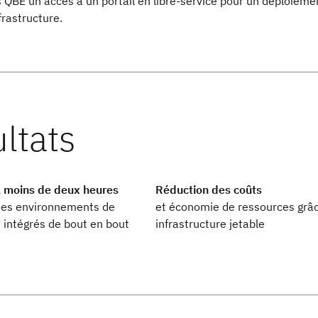
 QBE un accès à un portail en libre-service pour un déploieme
frastructure.
 moins de deux heures
Réduction des coûts
des environnements de
et économie de ressources grâ
intégrés de bout en bout
infrastructure jetable