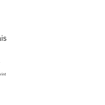
is
r
rint