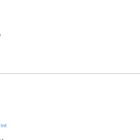
e
int