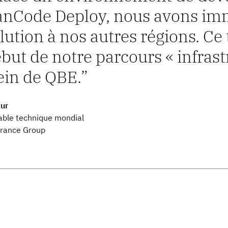
nCode Deploy, nous avons im
olution à nos autres régions. C
ébut de notre parcours « infras
ein de QBE.
ur
ble technique mondial
rance Group