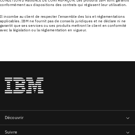
CONDITION D'ABSENCE DE CONTREFAÇON. Les produits IBM sont garantis
conformément aux dispositions des contrats qui régissent leur utilisation.
Il incombe au client de respecter l’ensemble des lois et réglementations
applicables. IBM ne fournit pas de conseils juridiques et ne déclare ni ne
garantit que ses services ou ses produits mettront le client en conformité
avec la législation ou la réglementation en vigueur.