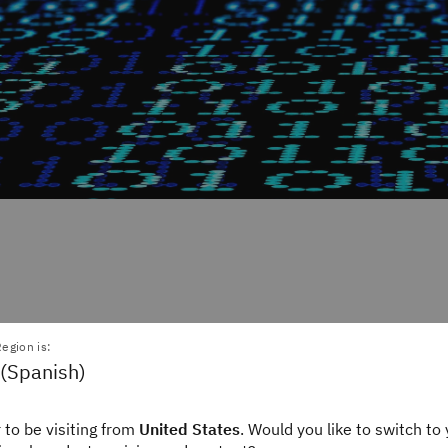
 Gomstyn
Alexandra Jonker
egion is:
Writer
Staff Editor
 (Spanish)
ink
IBM Think
 to be visiting from
United States
. Would you like to switch to 