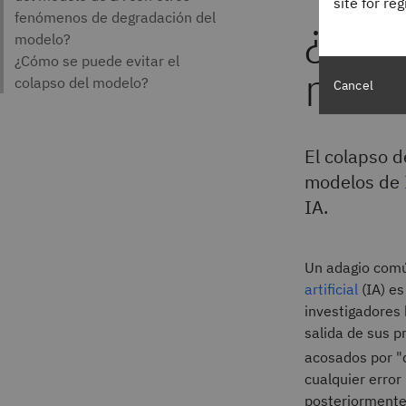
site for re
¿Qué 
mode
Cancel
El colapso d
modelos de
IA.
Un adagio común
artificial
(IA) es
investigadores
salida de sus 
acosados por "d
cualquier error
posteriormente