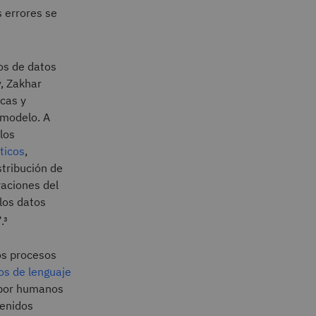
 errores se
os de datos
v, Zakhar
icas y
 modelo. A
los
ticos
,
stribución de
raciones del
los datos
.³
os procesos
os de lenguaje
 por humanos
tenidos