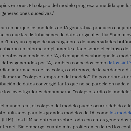
pios errores. El colapso del modelo progresa a medida que los
s generaciones sucesivas.
2
ocurren porque los modelos de IA generativa producen conjunt
ción que las distribuciones de datos originales. Ilia Shumailo
n Zhao y un equipo de investigadores de universidades britán
cribieron un informe ampliamente citado sobre el colapso del
rimentos con modelos de IA, el equipo descubrió que los mode
 datos generados por IA, también conocidos como
datos sinté
rdían información de las colas, o extremos, de la verdadera di
ue llamaron “colapso temprano del modelo”. En posteriores ite
ribución de datos convergió tanto que no se parecía en nada a 
que los investigadores denominaron “colapso tardío del modelo”
el mundo real, el colapso del modelo puede ocurrir debido a l
to utilizados para los grandes modelos de IA, como
los model
o
(LLM). Los LLM se entrenan sobre todo con datos generados
Internet. Sin embargo, cuanto más proliferen en la red los con