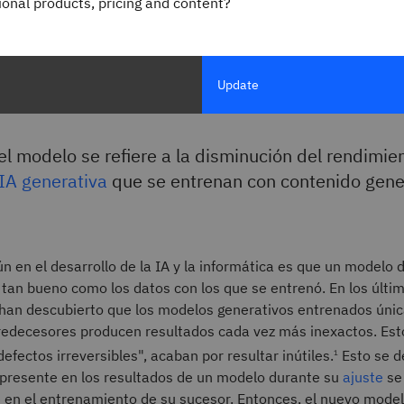
gional products, pricing and content?
es el colapso del
lo?
Update
el modelo se refiere a la disminución del rendimie
IA generativa
que se entrenan con contenido gene
 en el desarrollo de la IA y la informática es que un modelo 
 tan bueno como los datos con los que se entrenó. En los últim
 han descubierto que los modelos generativos entrenados úni
predecesores producen resultados cada vez más inexactos. Es
efectos irreversibles", acaban por resultar inútiles.
Esto se d
1
 presente en los resultados de un modelo durante su
ajuste
se 
 en el entrenamiento de su sucesor. Entonces, el nuevo mode