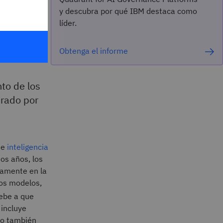
y descubra por qué IBM destaca como
líder.
Obtenga el informe
nto de los
rado por
de
inteligencia
os años, los
camente en la
tos modelos,
ebe a que
incluye
lo también