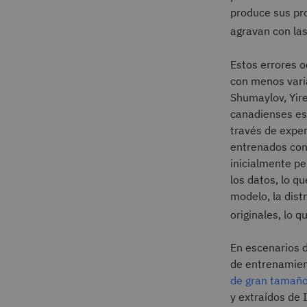
produce sus pro
agravan con la
Estos errores 
con menos varia
Shumaylov, Yire
canadienses es
través de expe
entrenados con
inicialmente pe
los datos, lo q
modelo, la dist
originales, lo 
En escenarios d
de entrenamien
de gran tamañ
y extraídos de 