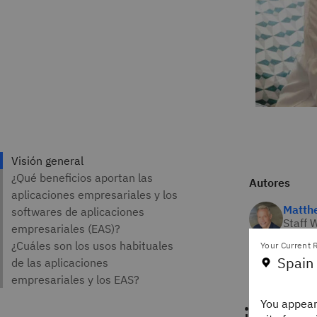
Autores
Matthe
Staff 
IBM Th
Your Current R
Spain
¿Qué 
You appear