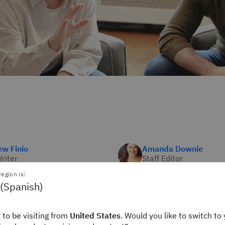
w Finio
Amanda Downie
Writer
Staff Editor
ink
IBM Think
egion is:
 (Spanish)
son las aplicaciones
 to be visiting from
United States
. Would you like to switch to 