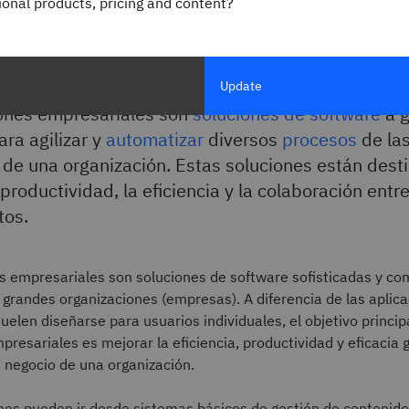
gional products, pricing and content?
esariales?
Update
iones empresariales son
soluciones de software
a g
ra agilizar y
automatizar
diversos
procesos
de la
de una organización. Estas soluciones están dest
productividad, la eficiencia y la colaboración entr
tos.
s empresariales son soluciones de software sofisticadas y co
grandes organizaciones (empresas). A diferencia de las aplic
elen diseñarse para usuarios individuales, el objetivo principa
presariales es mejorar la eficiencia, productividad y eficacia 
 negocio de una organización.
ones pueden ir desde sistemas básicos de gestión de contenid