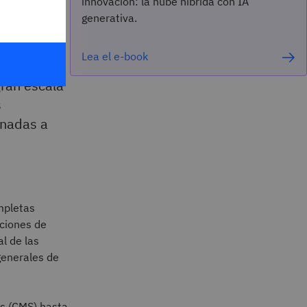
innovación: la nube híbrida con IA
generativa.
Lea el e-book
ran escala
s
inadas a
e
mpletas
aciones de
l de las
generales de
os (CMS) hasta