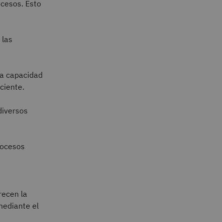
ocesos. Esto
 las
la capacidad
ciente.
diversos
rocesos
recen la
mediante el