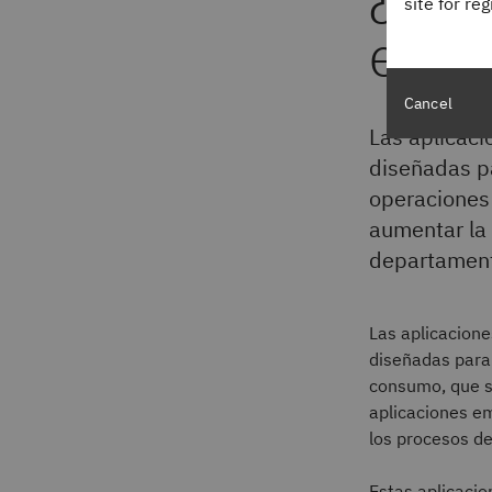
site for re
empr
Cancel
Las aplicac
diseñadas pa
operaciones 
aumentar la 
departamen
Las aplicacione
diseñadas para 
consumo, que su
aplicaciones em
los procesos de
Estas aplicaci