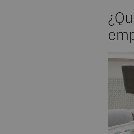
¿Qu
emp