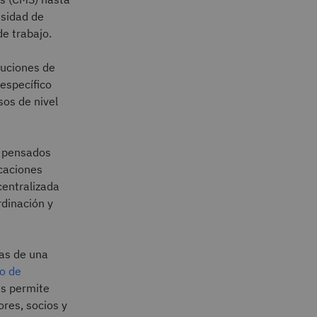
esidad de
de trabajo.
luciones de
específico
sos de nivel
n pensados
icaciones
centralizada
rdinación y
cas de una
lo de
es permite
res, socios y