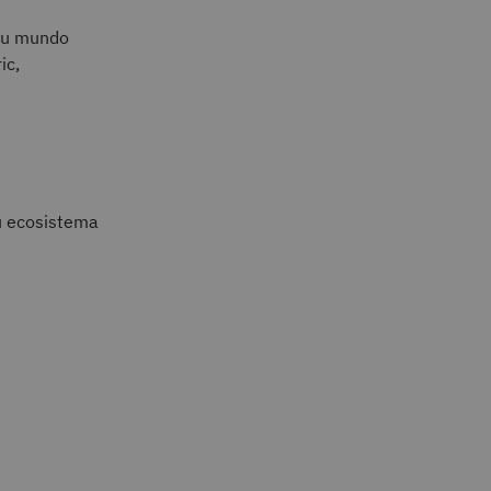
 su mundo
ic,
su ecosistema