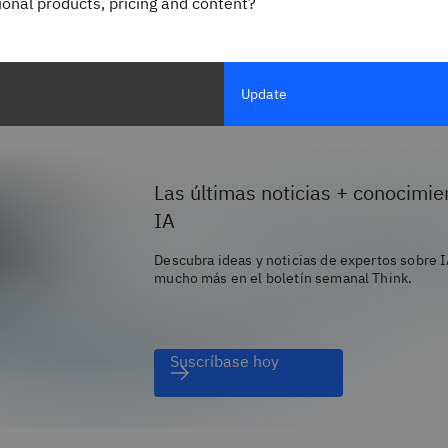
gional products, pricing and content?
denas de bloques para crear registros de transacciones compa
pulaciones. IBM Blockchain permite a sus Business Partners 
atos de IoT con usted, pero sin necesidad de un control ni una
 transacción se puede verificar para evitar disputas y generar
Update
 miembros de la red autorizados.
Las últimas noticias + conocimie
IA
Descubra ideas y noticias de expertos sobre I
mucho más en el boletín semanal Think.
Suscríbase hoy