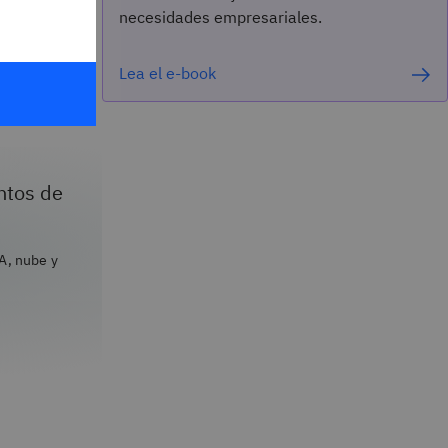
rtidas a
necesidades empresariales.
compartir y
 gestión
Lea el e-book
 confianza
ntos de
A, nube y