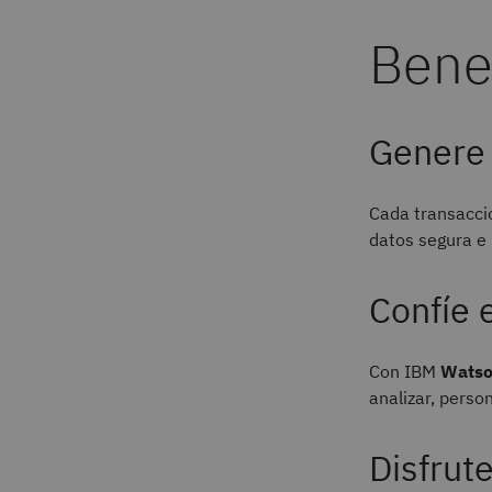
Benef
Genere 
Cada transacció
datos segura e 
Confíe 
Con IBM
Watso
analizar, perso
Disfrut