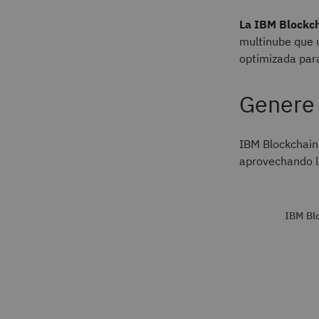
La IBM Blockc
multinube que u
optimizada par
Genere 
IBM Blockchain 
aprovechando lo
IBM Blo