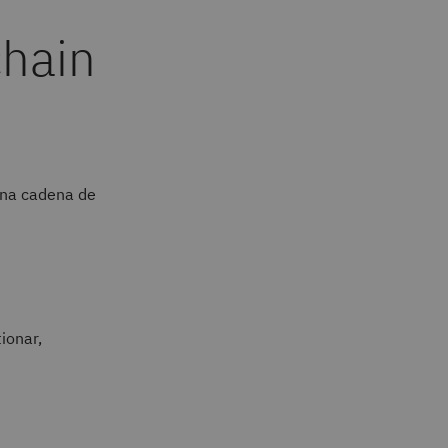
chain
 una cadena de
ionar,