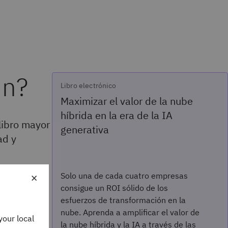
in?
Libro electrónico
Maximizar el valor de la nube
híbrida en la era de la IA
libro mayor
generativa
ad y
×
Solo una de cada cuatro empresas
consigue un ROI sólido de los
esfuerzos de transformación en la
nube. Aprenda a amplificar el valor de
your local
tos a redes
la nube híbrida y la IA a través de las