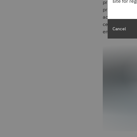
site for re
privadas de ca
prueba de mani
acceder a los d
centrales. Cada
Cancel
entre todos los