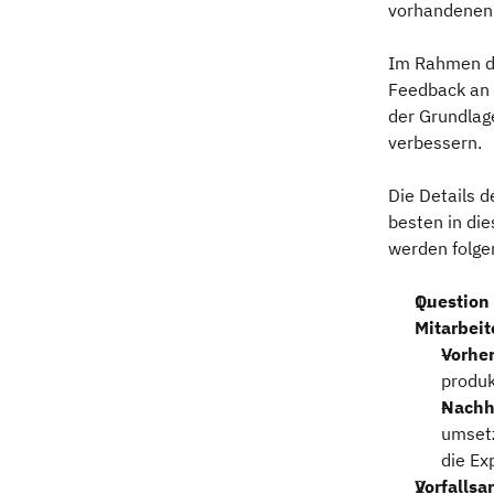
vorhandenen 
Im Rahmen de
Feedback an 
der Grundlag
verbessern.
Die Details 
besten in di
werden folge
Question 
Mitarbeit
Vorher
produk
Nachh
umsetz
die Ex
Vorfallsa