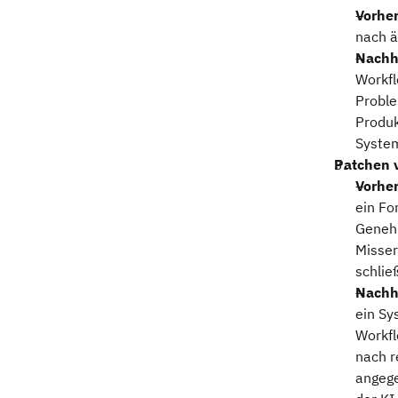
Vorher
nach ä
Nachh
Workfl
Proble
Produk
Syste
Patchen 
Vorher
ein Fo
Genehm
Misser
schlie
Nachh
ein Sy
Workfl
nach r
angege