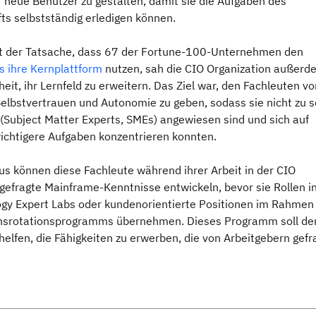
r neue Benutzer zu gestalten, damit sie die Aufgaben des
ts selbstständig erledigen können.
t der Tatsache, dass 67 der Fortune-100-Unternehmen den
s ihre Kernplattform
nutzen, sah die CIO Organization außerd
eit, ihr Lernfeld zu erweitern. Das Ziel war, den Fachleuten vo
elbstvertrauen und Autonomie zu geben, sodass sie nicht zu s
 (Subject Matter Experts, SMEs) angewiesen sind und sich auf
wichtigere Aufgaben konzentrieren konnten.
us können diese Fachleute während ihrer Arbeit in der CIO
gefragte Mainframe-Kenntnisse entwickeln, bevor sie Rollen i
gy Expert Labs oder kundenorientierte Positionen im Rahmen
srotationsprogramms übernehmen. Dieses Programm soll de
elfen, die Fähigkeiten zu erwerben, die von Arbeitgebern gefr