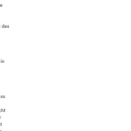
le
t das
in
ass
cht
r
t