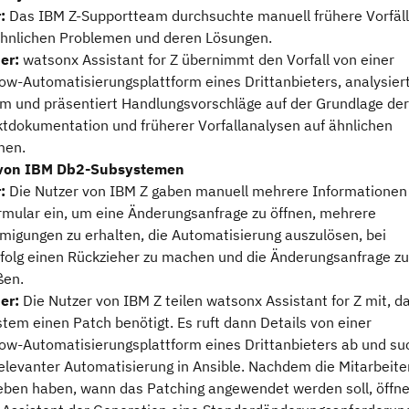
:
Das IBM Z-Supportteam durchsuchte manuell frühere Vorfäl
hnlichen Problemen und deren Lösungen.
er:
watsonx Assistant for Z übernimmt den Vorfall von einer
ow-Automatisierungsplattform eines Drittanbieters, analysier
m und präsentiert Handlungsvorschläge auf der Grundlage der
tdokumentation und früherer Vorfallanalysen auf ähnlichen
men.
von IBM Db2-Subsystemen
:
Die Nutzer von IBM Z gaben manuell mehrere Informationen 
rmular ein, um eine Änderungsanfrage zu öffnen, mehrere
igungen zu erhalten, die Automatisierung auszulösen, bei
folg einen Rückzieher zu machen und die Änderungsanfrage zu
ßen.
er:
Die Nutzer von IBM Z teilen watsonx Assistant for Z mit, d
stem einen Patch benötigt. Es ruft dann Details von einer
ow-Automatisierungsplattform eines Drittanbieters ab und su
elevanter Automatisierung in Ansible. Nachdem die Mitarbeite
ben haben, wann das Patching angewendet werden soll, öffne