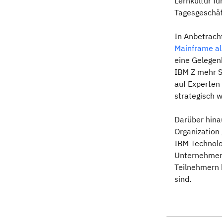
Lernkultur fü
Tagesgeschäf
In Anbetrach
Mainframe al
eine Gelegenh
IBM Z mehr S
auf Experten
strategisch 
Darüber hina
Organization 
IBM Technolo
Unternehmen
Teilnehmern h
sind.