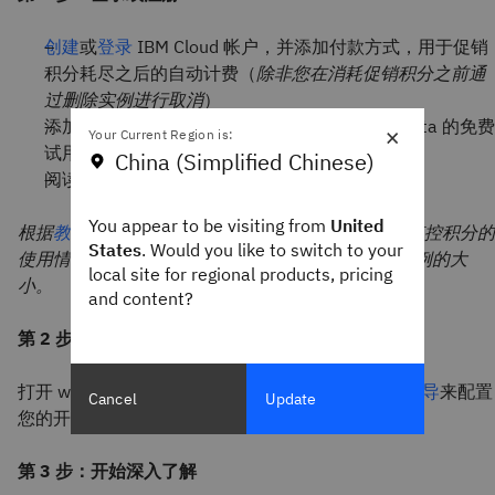
创建
或
登录
IBM Cloud 帐户，并添加付款方式，用于促销
积分耗尽之后的自动计费（
除非您在消耗促销积分之前通
过删除实例进行取消
）
添加促销代码，以便启用 7 至 12 天 watsonx.data 的免费
×
Your Current Region is:
试用并进行验证
China (Simplified Chinese)
阅读并接受
条款
You appear to be visiting from
United
根据
教程
了解如何索取免费促销代码、应用代码、监控积分的
States
. Would you like to switch to your
使用情况、开始使用并调整 watsonx.data 的起始实例的大
local site for regional products, pricing
小。
and content?
第 2 步：部署 watsonx.data 实例
打开 watsonx.data Web 控制台，并根据
快速入门向导
来配置
Cancel
Update
您的开放式湖仓一体基础架构。
第 3 步：开始深入了解