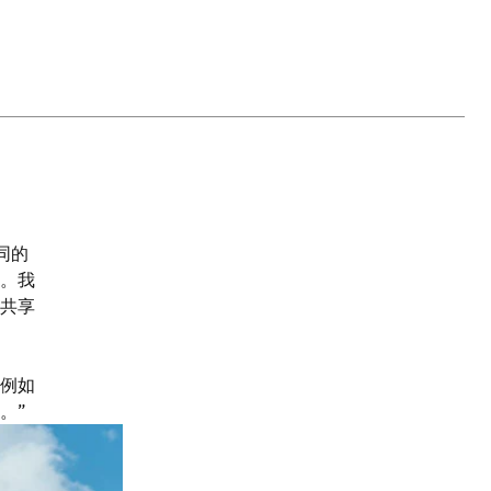
不同的
。我
共享
例如
。”