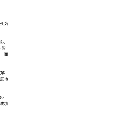
变为
们决
的智
，而
该解
度地
00
成功