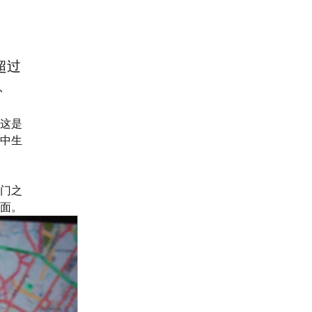
超过
、
这是
中生
门之
面。