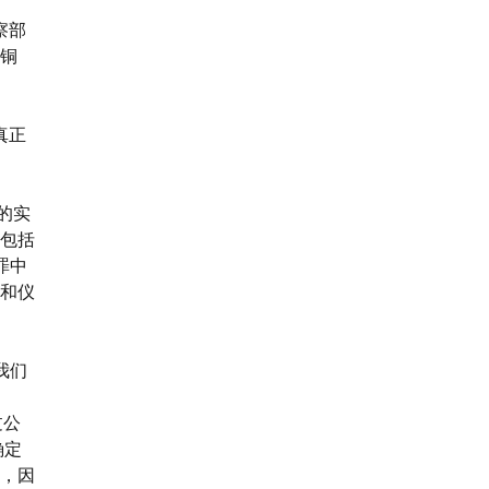
察部
铜
真正
案的实
包括
罪中
和仪
，我们
M
过公
确定
，因