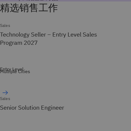
Sales
Technology Seller – Entry Level Sales
Program 2027
Entry Level
Multiple Cities
Sales
Senior Solution Engineer