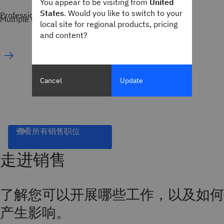
You appear to be visiting from
United
States
. Would you like to switch to your
Professional
Multiple Cities
local site for regional products, pricing
and content?
Cancel
Update
查看所有销售职位
走进销售
了解您可以开展哪些工作，以及如何
产生影响。