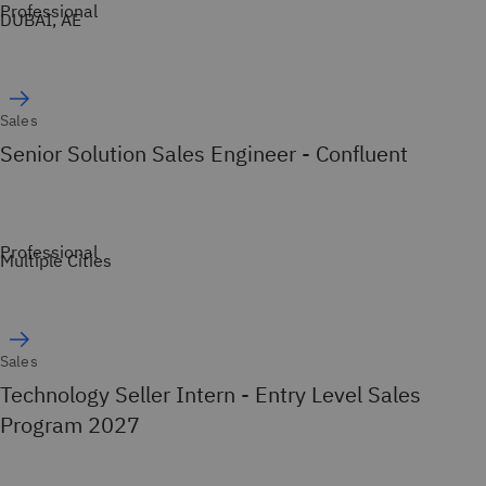
Professional
DUBAI, AE
Sales
Senior Solution Sales Engineer - Confluent
Professional
Multiple Cities
Sales
Technology Seller Intern - Entry Level Sales
Program 2027