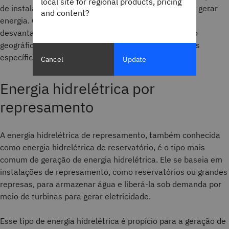
local site for regional products, pricing
de instalações, que utilizam diferentes métodos para gerar
and content?
energia. Cada tipo tem suas próprias vantagens e
desvantagens e depende de fatores como localização
geográfica, fontes de água disponíveis e necessidades
específicas de energia.
Cancel
Update
Energia hidrelétrica por
represamento
A energia hidrelétrica de represamento, também conhecida
como energia hidrelétrica de reservatório, é o tipo mais
comum de geração de energia hidrelétrica. Ele se baseia em
instalações de represamento, como reservatórios ou grandes
represas, para armazenar água e liberá-la sob demanda por
meio de turbinas para gerar eletricidade.
Esse tipo de energia hidrelétrica é propício para a geração de