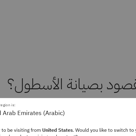
قصود بصيانة الأسطول؟
egion is:
هي الطريقة التي يضمن من خلالها مشغلو الأساطيل والمنظما
 Arab Emirates (Arabic)
 التي يعتمدون عليها لتقديم المنتجات والخدمات وتشغيلها. غال
 للأسطول عملية إدارة شاملة لصيانة الأسطول لتحقيق أقصى قد
 to be visiting from
United States
. Would you like to switch to 