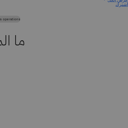
اشترك
s operations
ما ال