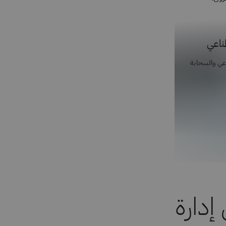
طناعي
اعي والسحابة
إدارة