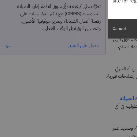
site for re
تعرَّف على كيفية تطوُّر سوق أنظمة إدارة الصيانة
المحوسبة (CMMS) مع تركيز المؤسسات على
رقمنة أعمال الصيانة، وتعزيز موثوقية الأصول،
وتحسين الرؤية في الوقت الفعلي.
Cancel
 الأسطول فهي
احصل على التقرير
واد الخام،
ي أو الجزئي.
ى إصلاحات فورية،
 الصيانة
10,00 قدم لمدى توفر أسطولهم في أي
ة، وتمديد عمر
زون.