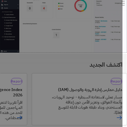
 تمكين استراتيجيات الثقة الصفرية للمساعدة على تقليل المخاطر التي
رض لها المؤسسة. المستخدمون المميزون هم أشخاص يتمتعون
كانيات وصول فائقة إلى الأنظمة والبيانات والوظائف الحساسة وأنت تثق
.
اكتشف الجديد
Report
Report
دليل ممارس إدارة الهوية والوصول (IAM)
lligence Index
2026
مسار عملي لاستعادة السيطرة - توحيد الهويات،
وأتمتة العوائق، وتعزيز الأمن دون إعاقة
اقرأ تقريرنا لتتعر
المستخدم، وبناء طبقة هويات قابلة للتوسع
المهاجمين للمؤس
فعليًا.
للحد من هذه التهد
الاصطناعي.