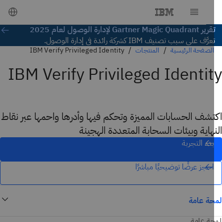
ر Gartner Magic Quadrant لإدارة الوصول لعام 2025
عرَّف على سبب تصنيف IBM كشركة رائدة في إدارة الوصول.
الصفحة الرئيسية
المنتجات
IBM Verify Privileged Identity
IBM Verify Privileged Identi
شف الحسابات المميزة وتحكم فيها وأدرها واحمها عبر نقاط
هاية وبيئات السحابة المتعددة الهجينة
بدء التجربة
احجز عرضًا توضيحيًا مباشرًا
ة عامة
ة عامة