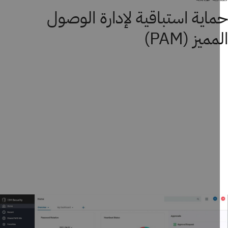
اية استباقية لإدارة الوصول
ميز (PAM)
تعمل منتجات حل IBM Verify Privilege، المدعومة من شركة Delinea،