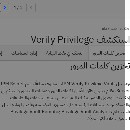
ات الاستخدام
كشف Verify Privilege
تخزين كلمات المرور
التحكم في نقاط النهاية
إدارة السياسات
إدارة
زين كلمات المرور
يوفر حل IBM Verify Privilege Vault، المعروف سابقًا باسم IBM Secret
Server، نظام تخزين فائق الأمان لكلمات المرور وعمليات التدقيق والتحكم في
انيات الوصول المميز.يمكنك التعرف على جميع الخدمات والتطبيقات
مسؤولين والحسابات الرئيسية على مستوى المؤسسة وتأمينها.وسِّع الحل
باستخدام Privilege Vault Analytics وPrivilege Vault Remote
قيق حماية أكثر شمولًا.