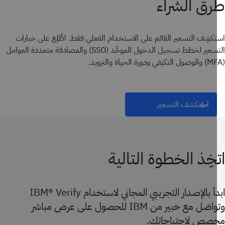
ق الشراء
كشِف التسعير القائم على الاستخدام الفعلي فقط. اطَّلِع على خيارات
التسعير لخطط تسجيل الدخول الموحَّد (SSO) والمصادقة متعددة العوامل
استكشف التسعير
خِذ الخطوة التالية
ابدأ بالإصدار التجريبي المجاني لاستخدام IBM® Verify
وتواصَل مع خبير من IBM للحصول على عرض مباشر
صص لاحتياجاتك.