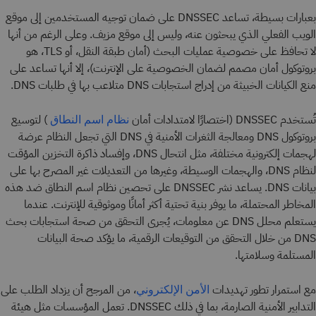
بعبارات بسيطة، تساعد DNSSEC على ضمان توجيه المستخدمين إلى موقع
الويب الفعلي الذي يبحثون عنه، وليس إلى موقع مزيف. وعلى الرغم من أنها
لا تحافظ على خصوصية عمليات البحث (أمان طبقة النقل، أو TLS، هو
بروتوكول أمان مصمم لضمان الخصوصية على الإنترنت)، إلا أنها تساعد على
منع الكيانات الخبيثة من إدراج استجابات DNS متلاعب بها في طلبات DNS.
تُستخدم DNSSEC (اختصارًا لامتدادات أمان
) لتوسيع
نظام اسم النطاق
بروتوكول DNS ومعالجة الثغرات الأمنية في DNS التي تجعل النظام عرضة
لهجمات إلكترونية مختلفة، مثل انتحال DNS، وإفساد ذاكرة التخزين المؤقت
لنظام DNS، والهجمات الوسيطة، وغيرها من التعديلات غير المصرح بها على
بيانات DNS. يساعد نشر DNSSEC على تحصين نظام اسم النطاق ضد هذه
المخاطر المحتملة، ما يوفر بنية تحتية أكثر أمانًا وموثوقية للإنترنت. عندما
يستعلم محلل DNS عن معلومات، يُجرى التحقق من صحة استجابات بحث
DNS من خلال التحقق من التوقيعات الرقمية، ما يؤكد صحة البيانات
المستلمة وسلامتها.
مع استمرار تطور تهديدات
، من المرجح أن يزداد الطلب على
الأمن الإلكتروني
التدابير الأمنية الصارمة، بما في ذلك DNSSEC. تعمل المؤسسات مثل هيئة