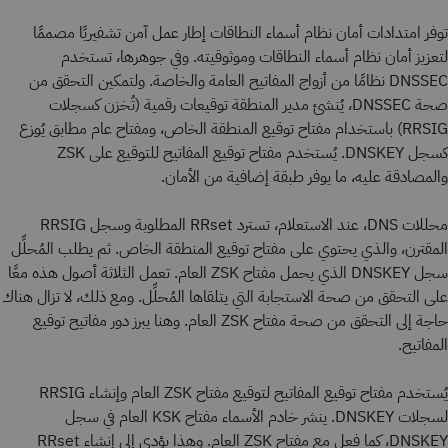
توفر امتدادات أمان نظام أسماء النطاقات إطار عمل آمن تشفيريًا مصممًا
لتعزيز أمان نظام أسماء النطاقات وموثوقيته. وفي جوهرها، تستخدم
DNSSEC نظامًا من أزواج المفاتيح العامة والخاصة. ولتمكين التحقق من
صحة DNSSEC، يُنشئ مدير المنطقة توقيعات رقمية (تُخزن كسجلات
RRSIG) باستخدام مفتاح توقيع المنطقة الخاص، ومفتاح عام مطابق يُوزع
كسجل DNSKEY. يُستخدم مفتاح توقيع المفاتيح للتوقيع على ZSK
والمصادقة عليه، ما يوفر طبقة إضافية من الأمان.
محللات DNS، عند الاستعلام، تسترد RRset المطلوبة وسجل RRSIG
المقترن، والذي يحتوي على مفتاح توقيع المنطقة الخاص. ثم يطلب المُحلِّل
سجل DNSKEY الذي يحمل مفتاح ZSK العام. تعمل الثلاثة أصول هذه معًا
على التحقق من صحة الاستجابة التي يتلقاها المُحلِّل. ومع ذلك، لا تزال هناك
حاجة إلى التحقق من صحة مفتاح ZSK العام. وهنا يبرز دور مفاتيح توقيع
المفاتيح.
يُستخدم مفتاح توقيع المفاتيح لتوقيع مفتاح ZSK العام وإنشاء RRSIG
لسجلات DNSKEY. ينشر خادم الأسماء مفتاح KSK العام في سجل
DNSKEY، كما فعل مع مفتاح ZSK العام. وهذا يؤدي إلى إنشاء RRset