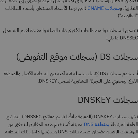
بعناوين IPv6)، وسجلات MX (التي توجه رسائل البريد الإلكتروني إلى خادم بريد
النطاق)، و
(التي تربط الأسماء المستعارة بأسماء النطاقات
سجلات CNAME
"القانونية").
تتضمن السجلات والمصطلحات الأخرى ذات الصلة والمفيدة لفهم آلية عمل
DNSSEC ما يلي:
سجلات DS (سجلات موقع التفويض)
تُستخدم سجلات DS لإنشاء سلسلة ثقة آمنة بين المنطقة الأصل والمنطقة
الفرع. وتحتوي على التجزئة التشفيرية لسجل DNSKEY.
سجلات DNSKEY
تخزن سجلات DNSKEY (المعروفة أيضًا باسم مفاتيح DNSSEC) المفاتيح
العامة المرتبطة
معينة. تُستخدم هذه المفاتيح للتحقق من
بمنطقة DNS
التوقيعات الرقمية وضمان صحة بيانات DNS وسلامتها داخل تلك المنطقة.