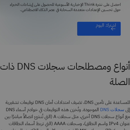
احصل على نشرة Think الإخبارية الأسبوعية للحصول على إرشادات الخبراء
حول تحسين الإعدادات متعددة السحابة في عصر الذكاء الاصطناعي.
اشترك اليوم
أنواع ومصطلحات سجلات DNS ذات
الصلة
للمساعدة على تأمين DNS، تضيف امتدادات أمان DNS توقيعات تشفيرية
إلى
الموجودة. وتُخزن هذه التوقيعات في خوادم أسماء DNS
سجلات DNS
مع أنواع سجلات DNS أخرى، مثل سجلات A (التي تُنشئ اتصالاً مباشرًا بين
عنوان IPv4 واسم النطاق)، وسجلات AAAA (التي تربط أسماء النطاقات