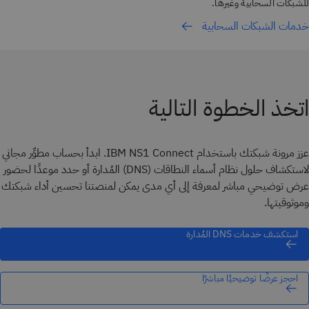
للشبكات السحابية وغيرها.
خدمات الشبكات السحابية
اتخذ الخطوة التالية
عزز مرونة شبكتك باستخدام IBM NS1 Connect. ابدأ بحساب مطوِّر مجاني
لاستكشاف حلول نظام أسماء النطاقات (DNS) المُدارة أو حدد موعدًا لحضور
عرض توضيحي مباشر لمعرفة إلى أي مدى يمكن لمنصتنا تحسين أداء شبكتك
وموثوقيتها.
استكشف خدمات DNS المُدارة
احجز عرضًا توضيحيًا مباشرًا