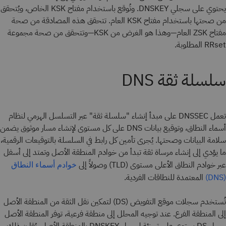
يحتوي على سجلي DNSKEY. وتُوقع باستخدام مفتاح KSK الخاص، ويُتحقق
من صحتها باستخدام مفتاح KSK العام. تتحقق هذه المصادقة من صحة
مفتاح ZSK العام—وهذا هو الغرض من KSK—وتتحقق من صحة مجموعة
RRset المطلوبة.
سلسلة ثقة DNS
تعمل DNSSEC على مبدأ إنشاء "سلسلة ثقة" عبر التسلسل الهرمي لنظام
أسماء النطاق، وتوقيع بيانات DNS على كل مستوى لإنشاء مسار موثوق يضمن
سلامة البيانات وصحتها. يُجرى تأمين كل رابط في السلسلة بالتوقيعات الرقمية،
ما يؤدي إلى إنشاء مرساة ثقة تبدأ من خوادم المنطقة الأصل وتمتد إلى أسفل
عبر خوادم النطاق الأعلى مستوى (TLD) وصولاً إلى
خوادم أسماء النطاق
المعتمدة للنطاقات الفردية.
(DNS)
تُستخدم سجلات موقع التفويض (DS) لتمكين نقل الثقة من المنطقة الأصل
إلى المنطقة الفرع. عند توجيه المحلل إلى منطقة فرعية، توفر المنطقة الأصل