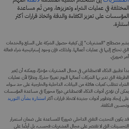
المختلفة في عمليات الشراء وتعزيزها، ومن ثَم مساعدة
المؤسسات على تعزيز الكفاءة والدقة واتخاذ قرارات أكثر
استنارة.
يشير مصطلح "المشتريات" إلى كيفية حصول الشركة على السلع والخدمات
التي تحتاج إليها في عمليات أعمالها. ولذلك، فإن وجود إستراتيجية شراء فعالة
أمر ضروري.
بدأ تطبيق الذكاء الاصطناعي في مجال المشتريات مؤخرًا، ويمكنه أن يُغير
الطريقة التي تدير بها الشركات أعمالها اليوم تغييرًا جذريًا. ونظرًا لأن عمليات
الشراء تتطلب كميات هائلة من البيانات، الداخلية والخارجية على حد سواء،
يمكن أن تؤدي أدوات الذكاء الاصطناعي دورًا محوريًا في مساعدة المؤسسات
على إيجاد وتطوير أدوات جديدة لاتخاذ قرارات أكثر
استنارة بشأن التوريد
وتحسين التكلفة.
قد يكون التحديث التقني الداخلي ضروريًا للمساعدة على ضمان استمرار
التحسينات التي لا تقتصر على مجال المشتريات فحسب، بل أيضًا على