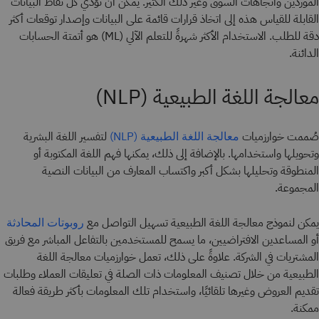
الموردين واتجاهات السوق وغير ذلك الكثير. يمكن أن تؤدي كل نقاط البيانات
القابلة للقياس هذه إلى اتخاذ قرارات قائمة على البيانات وإصدار توقعات أكثر
دقة للطلب. الاستخدام الأكثر شهرةً للتعلم الآلي (ML) هو أتمتة الحسابات
الدائنة.
معالجة اللغة الطبيعية (NLP)
صُممت خوارزميات
لتفسير اللغة البشرية
معالجة اللغة الطبيعية (NLP)
وتحويلها واستخدامها. بالإضافة إلى ذلك، يمكنها فهم اللغة المكتوبة أو
المنطوقة وتحليلها بشكل أكبر واكتساب المعارف من البيانات النصية
المجموعة.
يمكن لنموذج معالجة اللغة الطبيعية تسهيل التواصل مع
روبوتات المحادثة
أو المساعدين الافتراضيين، ما يسمح للمستخدمين بالتفاعل المباشر مع فريق
المشتريات في الشركة. علاوةً على ذلك، تعمل خوارزميات معالجة اللغة
الطبيعية من خلال تصنيف المعلومات ذات الصلة في تعليقات العملاء وطلبات
تقديم العروض وغيرها تلقائيًا، واستخدام تلك المعلومات بأكثر طريقة فعالة
ممكنة.