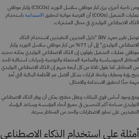
ومن ناحية أخرى، يرى كبار موظفي سلاسل التوريد (CSCOs) وكبار موظفي
عمليات التشغيل (COOs) أن الفرصة مواتية لتحقيق
باستخدام
الاستدامة
الذكاء الاصطناعي التوليدي في مجال المشتريات.
توصل تقرير معهد IBV "دليل المديرين التنفيذيين لاستخدام الذكاء
الاصطناعي التوليدي" إلى أن 77% من كبار موظفي سلاسل التوريد وكبار
موظفي عمليات التشغيل يقولون إن الذكاء الاصطناعي التوليدي يمكنه تحديد
المخاطر الجيوسياسية والمناخية المحتملة والتوصية بإجراءات استباقية للحد
من المخاطر. كما يقول ثلاثة من كل أربعة منهم إن الذكاء الاصطناعي التوليدي
يتيح رؤية ومعارف واتخاذ قرارات بشكل أفضل عبر الأنظمة البنائية التي تُعد
مهمة جدًا لتحقيق الاستدامة والامتثال.
ومع وجود أساس قوي للبيانات وعقل منفتح، يمكن أن يوفر الذكاء الاصطناعي
التوليدي مساحة أكبر للتحسين في جميع أنحاء المؤسسة ويساعد الرؤساء
التنفيذيين على تجاوز الاضطرابات والحد من المخاطر بسرعة.
أمثلة على استخدام الذكاء الاصطناعي