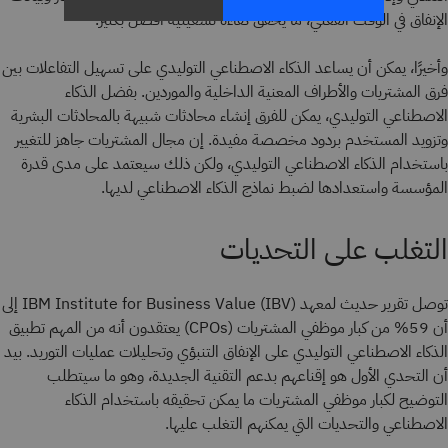
الإنفاق في الوقت الفعلي، ما يحقق كفاءة تشغيلية أفضل بكثير.
وأخيرًا، يمكن أن يساعد الذكاء الاصطناعي التوليدي على تسهيل التفاعلات بين
فرق المشتريات والأطراف المعنية الداخلية والموردين. بفضل الذكاء
الاصطناعي التوليدي، يمكن للفرق إنشاء محادثات شبيهة بالمحادثات البشرية
وتزويد المستخدم بردود مخصصة مفيدة. إن مجال المشتريات جاهز للتغيير
باستخدام الذكاء الاصطناعي التوليدي، ولكن ذلك سيعتمد على مدى قدرة
المؤسسة واستعدادها لضبط نماذج الذكاء الاصطناعي لديها.
التغلب على التحديات
توصل تقرير حديث لمعهد IBM Institute for Business Value (IBV) إلى
أن 59% من كبار موظفي المشتريات (CPOs) يعتقدون أنه من المهم تطبيق
الذكاء الاصطناعي التوليدي على الإنفاق التنبؤي وتحليلات عمليات التوريد. بيد
أن التحدي الأول هو إقناعهم بدعم التقنية الجديدة، وهو ما سيتطلب
التوضيح لكبار موظفي المشتريات ما يمكن تحقيقه باستخدام الذكاء
الاصطناعي والتحديات التي يمكنهم التغلب عليها.