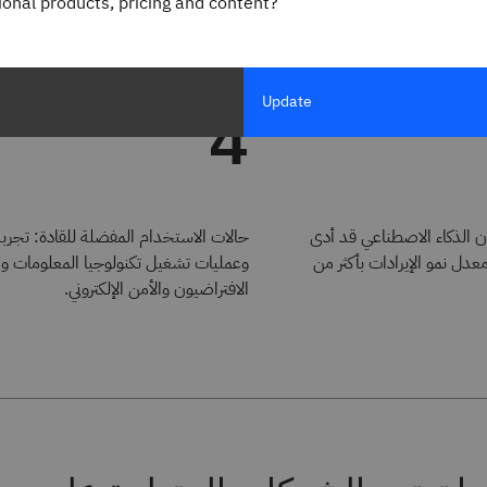
gional products, pricing and content?
يانات يوفر المرونة لتخصيص الذكاء الاصطناعي.
Update
4
أن الذكاء الاصطناعي قد أدى
حالات الاستخدام المفضلة للقادة: تجربة 
دل نمو الإيرادات بأكثر من
وعمليات تشغيل تكنولوجيا المعلومات و
الافتراضيون والأمن الإلكتروني.