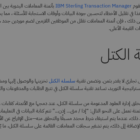
يقوم
بأتمتة المعاملات اليدوية بين ا
IBM Sterling Transaction Manager
ذا في تقليل الأخطاء لتحسين جودة البيانات وأوقات الاستجابة للأسئلة ، مما 
لى ذلك ، فإن أتمتة المعاملات تقلل من الموظفين اللازمين لضم موردين جدد ،
ات القيمة الأعلى.
الكتل
تجاري لا يقدر بثمن. وتضمن تقنية
تخزينها والوصول إليها ومش
سلسلة الكتل
ستراتيجية التوريد، تساعد تقنية سلسلة الكتل في تتبع الطلبات والمدفوعات وا
خلق إدارة العقود المدعومة من سلسلة الكتل، عند دمجها مع الأتمتة، كفاءات
تمتة تعمل على النحو التالي: “إذا / متى... إذن...” تتم كتابة البيانات في التعليم
ذلك، عندما يتم استيفاء شرط محدد مسبقًا والتحقق منه—مثل الإفراج عن الأ
الإضافة إلى ذلك، يتم تشفير سجلات المعاملات القائمة على سلسلة الكتل، ما ي