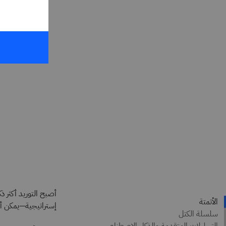
أصبح التوريد أكثر ذ
إستراتيجية—يمكن أن 