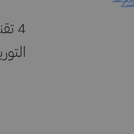
اشترك
4 تق
التوري