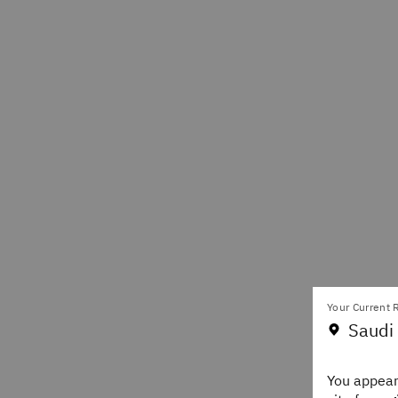
Your Current R
Saudi 
You appear