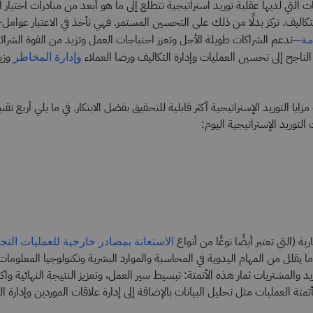
 التي لديها عقلية توريد استراتيجية تتطلع إلى ما هو أبعد من مبادرات اختيار ال
تكاليف. تركز بدلًا من ذلك على التحسين المستمر. فهي تأخذ في الاعتبار عوامل
—تدعم الشراكات طويلة الأجل وتعزز احتياجات العمل وتزيد من القوة الشرائية.
مة
 الناجح إلى تحسين العمليات وإدارة التكاليف ورضا العملاء
وزيا
وإدارة المخاطر
يا التوريد الإستراتيجية أكثر قابلية للتحقيق بفضل الابتكار. في ما يلي أربع تق
توريد الإستراتيجية اليوم:
ية (التي تعتبر أيضًا نوعًا من أنواع
الاستعانة بمصادر خارجية للعمليات التجا
يقلل من المهام اليدوية في المحاسبة والموارد البشرية وتكنولوجيا المعلومات و
 والمشتريات ثمار هذه الأتمتة: تبسيط سير العمل، وتعزيز النتيجة النهائية وا
تمتة العمليات مثل تحليل البيانات بالإضافة إلى إدارة علاقات الموردين وإدارة ا