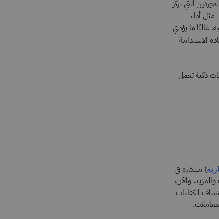
موردين التي تركز
—مثل أداء
 غالبًا ما يؤدي
دة الاستدامة
نيات ذكية تعمل
) منتشرة في
رية
المزيد. والآن،
كتشاف الكفاءات.
لمعاملات.