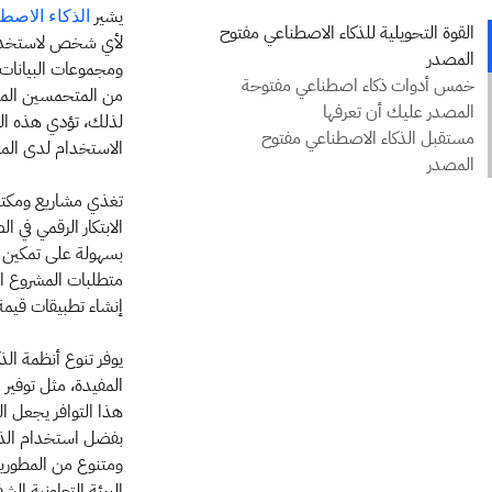
يشير
الذكاء الاصطن
لأي شخص لاستخدامه 
ومجموعات البيانات 
من المتحمسين المتط
لذلك، تؤدي هذه التق
الاستخدام لدى الم
الابتكار الرقمي في 
بسهولة على تمكين ا
متطلبات المشروع ال
إنشاء تطبيقات قيمة لمنصات متنوعة مث
يوفر تنوع أنظمة ال
المفيدة، مثل توفير
هذا التوافر يجعل ا
بفضل استخدام الذك
ومتنوع من المطورين
البيئة التعاونية ال