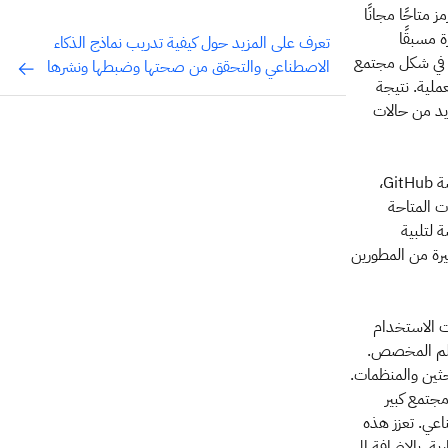
متاحًا مجانًا
 مسبقًا
تعرف على المزيد حول كيفية تدريب نماذج الذكاء
ة في شكل مجتمع
الاصطناعي والتحقق من صحتها وضبطها ونشرها
ملية. نتيجة
ديد من حالات
تغذي مشاريع ومكتبات الذكاء الاصطناعي مفتوحة المصدر، المتاحة مجانًا على المنصات مثل منصة GitHub،
ت المتاحة
 لتلبية
رة من المطورين
ت الاستخدام
تعلم المخصص.
حثين والمنظمات.
جتمع كبير
اعي. تعزز هذه
ية. بالإضافة إلى