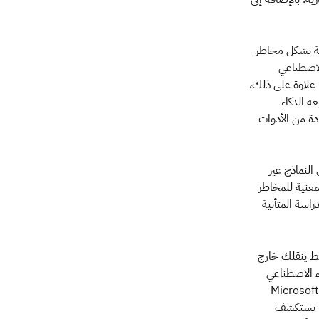
نية تشكل مخاطر
لاصطناعي
 علاوة على ذلك،
ة الذكاء
دة من الأدوات
النماذج غير
معنية للمخاطر
اسة المتأنية
بط ينقلك خارج
Met و®IBM إلى استخدام الذكاء الاصطناعي
مفتوح المصدر، مع التركيز على التبادل العلمي المفتوح والابتكار. في المقابل، تفضل شركة Google وMicrosoft
مه. تستكشف