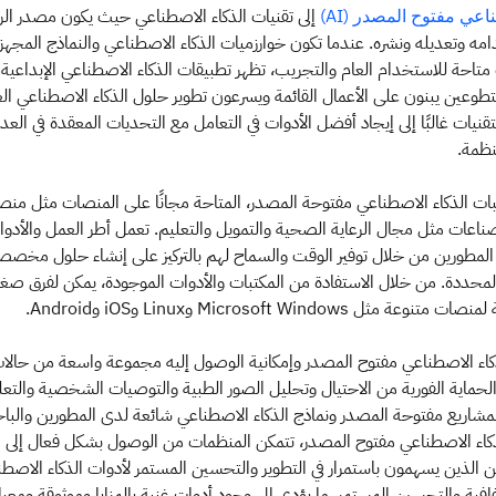
إلى تقنيات الذكاء الاصطناعي حيث يكون مصدر الرمز 
اعي مفتوح المصدر (AI)
وتعديله ونشره. عندما تكون خوارزميات الذكاء الاصطناعي والنماذج المجهزة
متاحة للاستخدام العام والتجريب، تظهر تطبيقات الذكاء الاصطناعي الإبداعي
وعين يبنون على الأعمال القائمة ويسرعون تطوير حلول الذكاء الاصطناعي الع
نيات غالبًا إلى إيجاد أفضل الأدوات في التعامل مع التحديات المعقدة في الع
نظمة.
الصناعات مثل مجال الرعاية الصحية والتمويل والتعليم. تعمل أطر العمل والأدوا
لمطورين من خلال توفير الوقت والسماح لهم بالتركيز على إنشاء حلول مخصصة
محددة. من خلال الاستفادة من المكتبات والأدوات الموجودة، يمكن لفرق صغي
ل Microsoft Windows وLinux وiOS وAndroid.
ذكاء الاصطناعي مفتوح المصدر وإمكانية الوصول إليه مجموعة واسعة من حالا
 الحماية الفورية من الاحتيال وتحليل الصور الطبية والتوصيات الشخصية وال
لمشاريع مفتوحة المصدر ونماذج الذكاء الاصطناعي شائعة لدى المطورين والبا
اء الاصطناعي مفتوح المصدر، تتمكن المنظمات من الوصول بشكل فعال إلى م
 الذين يسهمون باستمرار في التطوير والتحسين المستمر لأدوات الذكاء الاصطن
شفافية والتحسين المستمر، ما يؤدي إلى وجود أدوات غنية بالمزايا وموثوقة ومعيار