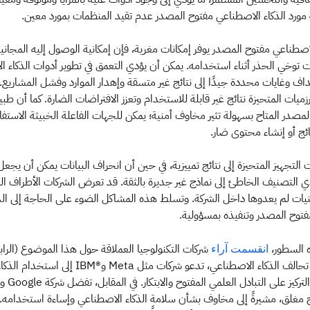
ورد الذكاء الاصطناعي مفتوح المصدر عدم تقيد المنظمات بمورد معين.
لاصطناعي مفتوح المصدر يوفر إمكانات مغرية، فإن إمكانية الوصول إليه المجا
توخي الحذر أثناء استخدامه. يمكن أن يؤدي التعمق في تطوير أدوات الذكاء ا
وغايات محددة جيدًا إلى نتائج غير متسقة وإهدار الموارد وفشل المشاريع.
ميات المتحيزة نتائج غير قابلة للاستخدام وتعزز الافتراضات الضارة. كما أن طبيع
مصدر المتاح بسهولة تثير مخاوف أمنية؛ يمكن للجهات الفاعلة الخبيثة الاستفا
ائج أو إنشاء محتوى ضار.
 التجهيز المتحيزة إلى نتائج تمييزية، في حين أن انحراف البيانات يمكن أن يجعل 
ي التصنيف الخاطئ إلى نماذج غير جديرة بالثقة. قد تعرض الشركات الأطراف ال
ات لم يعدوها داخل الشركة. وتسلط هذه المشاكل الضوء على الحاجة إلى الدر
فتوح المصدر وتنفيذه بمسؤولية.
 السطور،
شركات التكنولوجيا العملاقة حول هذا الموضوع (الرا
انقسمت آراء
موقع ®IBM). ففي تحالف الذكاء الاصطناعي، تدعو شركات مثل a
تباع نهج مغلق، مشيرةً إلى مخاوف بشأن سلامة الذكاء الاصطناعي وإساءة استخدا