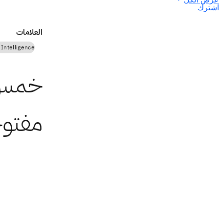
اشترك
العلامات
l Intelligence
خمس 
مفتوح