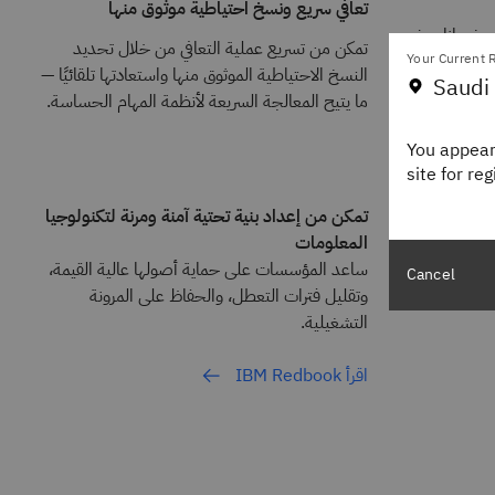
تعافي سريع ونسخ احتياطية موثوق منها
خ بيانات غير
تمكن من تسريع عملية التعافي من خلال تحديد
اجة إلى
Your Current R
النسخ الاحتياطية الموثوق منها واستعادتها تلقائيًا —
Saudi 
ية مفصلة تدعم
ما يتيح المعالجة السريعة لأنظمة المهام الحساسة.
You appear
site for re
ن استمرارية
تمكن من إعداد بنية تحتية آمنة ومرنة لتكنولوجيا
المعلومات
ساعد المؤسسات على حماية أصولها عالية القيمة،
Cancel
المخصصة
وتقليل فترات التعطل، والحفاظ على المرونة
التشغيلية.
اقرأ IBM Redbook