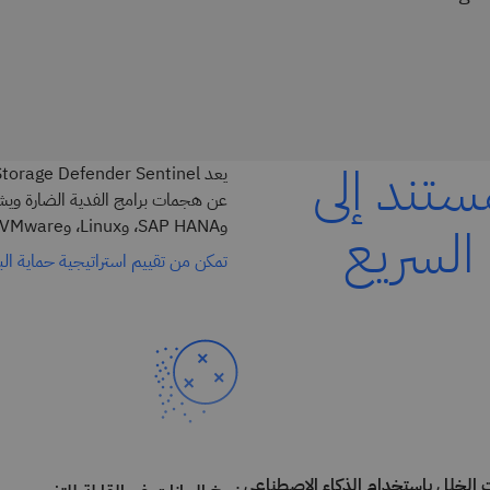
تند إلى
 السريع
وSAP HANA، وLinux، وVMware، ونظام Epic للرعاية الصحية.
تمكن من تقييم استراتيجية حماية البي
الخلل باستخدام الذكاء الاصطناعي