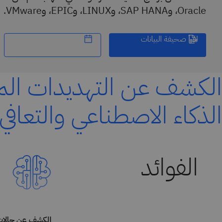
Oracle، وSAP HANA، وLINUX، وEPIC، وVMware.
اقرأ صحيفة البيانات
الكشف عن التهديدات المس
الذكاء الاصطناعي والتعافي
الكشف عن حالات 