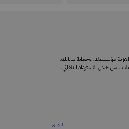
IBM Storage Sen على تعزيز جاهزية مؤسستك، وحماية بياناتك،
ات من خلال الاسترداد التلقائي.
التوثيق