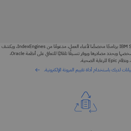
يعد IBM Storage Defender Sentinel برنامجًا مخصصًا لأعباء العمل، مدعومًا من IndexEngines، ويكشف
عن هجمات برامج الفدية الضارة ويشخصها ويحدد مصادرها ويوفر تنسيقًا تلقائيًا للتعافي على أنظمة Oracle،
انات لديك باستخدام أداة تقييم المرونة الإلكترونية.