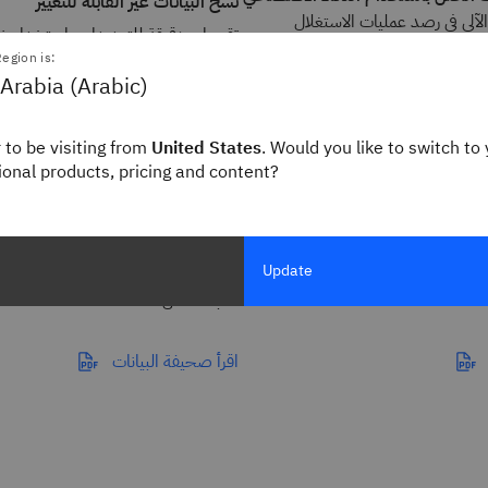
نسخ البيانات غير القابلة للتغيير
لآلي في رصد عمليات الاستغلال
تقييمات دقيقة للتهديدات باستخدام نس
الفدية الضارة والإتلاف الخفي من
قابلة للتغيير واكتشاف الإتلاف دون الح
egion is:
اطية لبيانات المؤسسة — ما يقلل
Arabia (Arabic)
استرجاع البيانات، ما يوفر تقارير جنائ
ية الخاطئة، ويسرع التعافي الموثوق
مهام سير عمل التعافي.
 to be visiting from
United States
. Would you like to switch to 
gional products, pricing and content?
ن برامج الفدية الضارة
تمكن من تخفيف حدة المخاطر وضما
الأعمال
ترونية مصمم لمساعدة المؤسسات
Update
ن برامج الفدية الضارة والتعافي
مصمم لبيئات المؤسسات والحماية 
لأعباء العمل الحساسة
اقرأ صحيفة البيانات