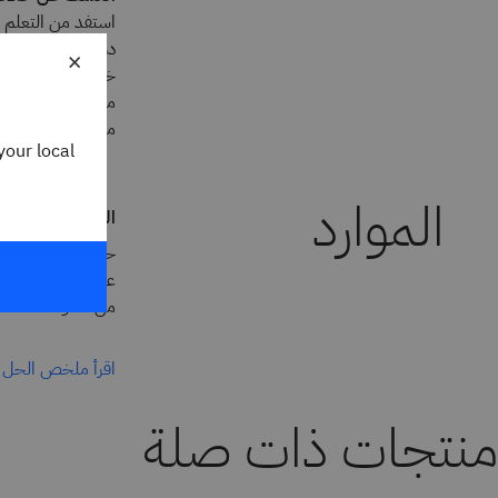
استفد من التعلم ا
دون انتظار لبرامج 
×
خلال النسخ الاحتي
من النتائج الإيجاب
منه.
your local
التعافي التلقائي م
حل المرونة الإلك
على تعزيز الكشف ع
من الحوادث.
اقرأ ملخص الحل
منتجات ذات صلة