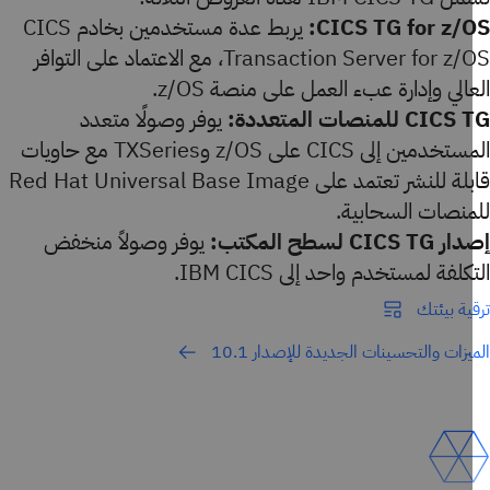
CICS TG for z/O
يربط عدة مستخدمين بخادم CICS
Transaction Server for z/OS، مع الاعتماد على التوافر
الي وإدارة عبء العمل على منصة z/OS.
C للمنصات المتعددة:
يوفر وصولًا متعدد
المستخدمين إلى CICS على z/OS وTXSeries مع حاويات
قابلة للنشر تعتمد على Red Hat Universal Base Image
منصات السحابية.
CICS لسطح المكتب:
يوفر وصولاً منخفض
كلفة لمستخدم واحد إلى IBM CICS.
ية بيئتك
يزات والتحسينات الجديدة للإصدار 10.1