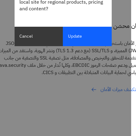
local site for regional products, pricing
and content?
 محسّن ومبسط
Cancel
Update
عزز الأمان باستخدام بروتوكولات رائدة في المجال، بما في ذلك رموز ويب JSON
(JWT) المميزة، و SSL/TLS (مع دعم TLS 1.3) ونشر الهوية. واستفد من الميزات
المتقدمة للتحقق والترخيص والمصادقة، مثل تصفية SSL والتصفية من جانب
العميل ودعم صفحات الرموز EBCDIC، وكلها تُدار من خلال ملف Java.security
 لحماية البيانات المتبادلة بين التطبيقات و CICS.
ف ميزات الأمان