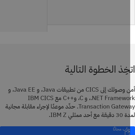
خِذ الخطوة التالية
أمن وصولك إلى CICS من تطبيقات Java، و Java EE، و
NET Framework.، و C، و++C مع IBM CICS
Transaction Gateway. حدِّد موعدًا لإجراء مقابلة مجانية
مع أحد ممثلي IBM Z.
جرِّب مجانًا