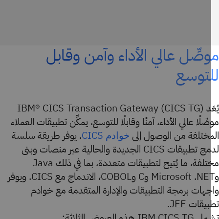
صِّل عالي الأداء وآمن وقابل
توسع
يُعَد IBM® CICS Transaction Gateway (CICS TG)
ِّلًا عالي الأداء، آمنًا وقابلًا للتوسع، يمكِّن تطبيقات العملاء
مختلفة من الوصول إلى
. يوفر طريقة سلسة
خوادم CICS
لدمج تطبيقات CICS الجديدة والحالية عبر منصات وبنى
مختلفة، ما يُتيح لتطبيقات متعددة، بما في ذلك Java
وMicrosoft .NET وC وCOBOL، الاندماج مع CICS. ويوفر
هات برمجة التطبيقات والإدارة المتقدمة مع خوادم
يقات JEE.
IBM  هذه العروض الثلاثة: