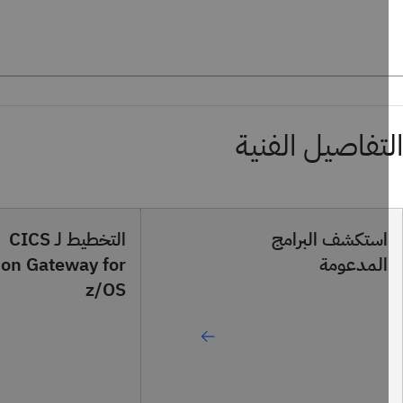
تفاصيل الفنية
استكشف البرامج
التخطيط لـ CICS
المدعومة
tion Gateway for
z/OS