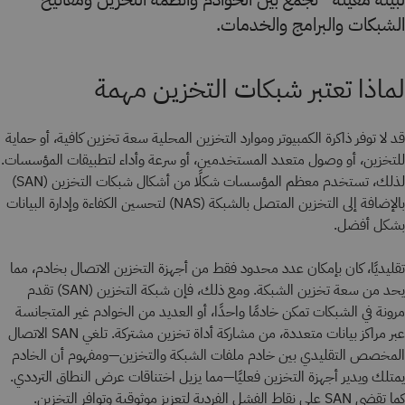
الشبكات والبرامج والخدمات.
لماذا تعتبر شبكات التخزين مهمة
قد لا توفر ذاكرة الكمبيوتر وموارد التخزين المحلية سعة تخزين كافية، أو حماية
للتخزين، أو وصول متعدد المستخدمين، أو سرعة وأداء لتطبيقات المؤسسات.
لذلك، تستخدم معظم المؤسسات شكلًا من أشكال شبكات التخزين (SAN)
بالإضافة إلى التخزين المتصل بالشبكة (NAS) لتحسين الكفاءة وإدارة البيانات
بشكل أفضل.
تقليديًا، كان بإمكان عدد محدود فقط من أجهزة التخزين الاتصال بخادم، مما
يحد من سعة تخزين الشبكة. ومع ذلك، فإن شبكة التخزين (SAN) تقدم
مرونة في الشبكات تمكن خادمًا واحدًا، أو العديد من الخوادم غير المتجانسة
عبر مراكز بيانات متعددة، من مشاركة أداة تخزين مشتركة. تلغي SAN الاتصال
المخصص التقليدي بين خادم ملفات الشبكة والتخزين—ومفهوم أن الخادم
يمتلك ويدير أجهزة التخزين فعليًا—مما يزيل اختناقات عرض النطاق الترددي.
كما تقضي SAN على نقاط الفشل الفردية لتعزيز موثوقية وتوافر التخزين.