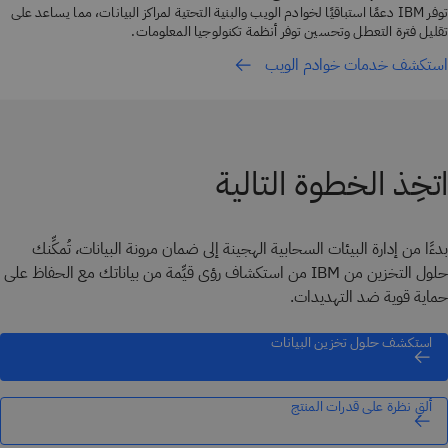
توفر IBM دعمًا استباقيًا لخوادم الويب والبنية التحتية لمراكز البيانات، مما يساعد على
تقليل فترة التعطل وتحسين توفر أنظمة تكنولوجيا المعلومات.
استكشف خدمات خوادم الويب
اتخِذ الخطوة التالية
بدءًا من إدارة البيئات السحابية الهجينة إلى ضمان مرونة البيانات، تُمكِّنك
حلول التخزين من IBM من استكشاف رؤى قيِّمة من بياناتك مع الحفاظ على
حماية قوية ضد التهديدات.
استكشف حلول تخزين البيانات
ألقِ نظرة على قدرات المنتج