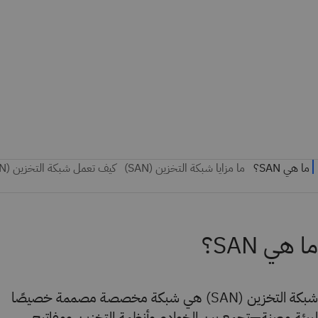
ما هي SAN؟
شبكة التخزين (SAN) هي شبكة مخصصة مصممة خصيصًا
لبيئة معينة—تجمع بين الخوادم وأنظمة التخزين ومفاتيح