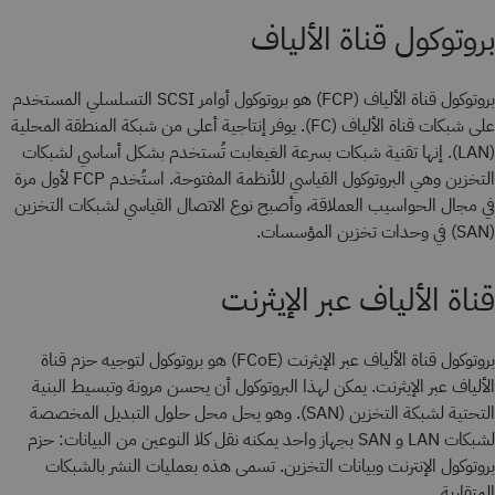
بروتوكول قناة الألياف
بروتوكول قناة الألياف (FCP) هو بروتوكول أوامر SCSI التسلسلي المستخدم
على شبكات قناة الألياف (FC). يوفر إنتاجية أعلى من شبكة المنطقة المحلية
(LAN). إنها تقنية شبكات بسرعة الغيغابت تُستخدم بشكل أساسي لشبكات
التخزين وهي البروتوكول القياسي للأنظمة المفتوحة. استُخدم FCP لأول مرة
في مجال الحواسيب العملاقة، وأصبح نوع الاتصال القياسي لشبكات التخزين
(SAN) في وحدات تخزين المؤسسات.
قناة الألياف عبر الإيثرنت
بروتوكول قناة الألياف عبر الإيثرنت (FCoE) هو بروتوكول لتوجيه حزم قناة
الألياف عبر الإيثرنت. يمكن لهذا البروتوكول أن يحسن مرونة وتبسيط البنية
التحتية لشبكة التخزين (SAN). وهو يحل محل حلول التبديل المخصصة
لشبكات LAN و SAN بجهاز واحد يمكنه نقل كلا النوعين من البيانات: حزم
بروتوكول الإنترنت وبيانات التخزين. تسمى هذه بعمليات النشر بالشبكات
المتقاربة.