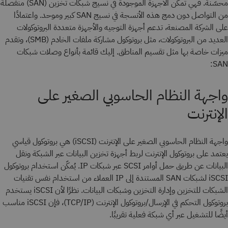
محسّنة. فهي تُمكّن الأجهزة الموجودة في نسيج شبكات تخزين (SAN) منفصلة
من التواصل دون دمج هذه الأنسجة في نسيج SAN كبير وموحد. واعتمادًا
على الشركة المصنعة، تدعم أجهزة التوجيه والأجهزة متعددة البروتوكولات
العديد من البروتوكولات، مثل بروتوكول مشاركة ملفات الخادم (SMB)، وتقدم
ميزات خاصة بها مثل تقسيم المناطق. إليك قائمة بأنواع وصلات شبكات
SAN:
واجهة النظام الحاسوبي الصغير على
الإنترنت
واجهة النظام الحاسوبي الصغير على الإنترنت (iSCSI) هي بروتوكول قياسي
يعتمد على بروتوكول الإنترنت لربط أجهزة تخزين البيانات عبر الشبكة ونقل
البيانات عن طريق حمل أوامر SCSI عبر شبكات IP. يُمكّن استخدام بروتوكول
iSCSI لشبكات SAN المستندة إلى IP العملاء من استخدام نفس تقنيات
الشبكات للتخزين وإدارة التخزين وشبكات البيانات. نظرًا لأن iSCSI يستخدم
بروتوكول التحكم في الإرسال/بروتوكول الإنترنت (TCP/IP)، فإن iSCSI مناسب
أيضًا للتشغيل عبر أي شبكة فعلية تقريبًا.