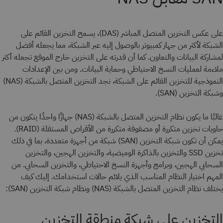
على عكس التخزين المتصل المباشر (DAS)، يسمح التخزين القائم على
الشبكة لأكثر من جهاز كمبيوتر بالوصول إليه عبر الشبكة، مما يجعله أفضل
لمشاركة البيانات والتعاون. كما أن قدرته على التخزين خارج الموقع تجعله أكثر
ملاءمة لعمليات النسخ الاحتياطي وحماية البيانات. ومن بين الإعدادات
النموذجية للتخزين القائم على الشبكة، نجد التخزين المتصل بالشبكة (NAS)
وشبكة التخزين (SAN).
غالبًا ما يكون نظام التخزين المتصل بالشبكة (NAS) جهازًا واحدًا يتكون من
حاويات تخزين متكررة أو مصفوفة متكررة من الأقراص المستقلة (RAID).
يمكن أن تكون شبكة التخزين (SAN) شبكة من أجهزة متعددة، بما في ذلك
تخزين SSD والتخزين بالذاكرة الوميضية، والتخزين الهجين، والتخزين
السحابي الهجين، وبرامج وأجهزة النسخ الاحتياطي، والتخزين السحابي. من
المهم اختيار النظام المناسب الذي يلائم حالات استخدامك. إليك كيف
يختلف نظام التخزين المتصل بالشبكة (NAS) ونظام شبكة التخزين (SAN):
التخزين على شبكة منطقة التخزين