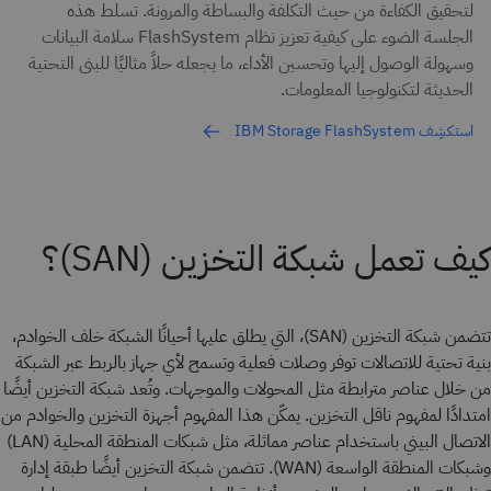
لتحقيق الكفاءة من حيث التكلفة والبساطة والمرونة. تسلط هذه
الجلسة الضوء على كيفية تعزيز نظام FlashSystem سلامة البيانات
وسهولة الوصول إليها وتحسين الأداء، ما يجعله حلاً مثاليًا للبنى التحتية
الحديثة لتكنولوجيا المعلومات.
استكشِف IBM Storage FlashSystem
كيف تعمل شبكة التخزين (SAN)؟
تتضمن شبكة التخزين (SAN)، التي يطلق عليها أحيانًا الشبكة خلف الخوادم،
بنية تحتية للاتصالات توفر وصلات فعلية وتسمح لأي جهاز بالربط عبر الشبكة
من خلال عناصر مترابطة مثل المحولات والموجهات. وتُعد شبكة التخزين أيضًا
امتدادًا لمفهوم ناقل التخزين. يمكّن هذا المفهوم أجهزة التخزين والخوادم من
الاتصال البيني باستخدام عناصر مماثلة، مثل شبكات المنطقة المحلية (LAN)
وشبكات المنطقة الواسعة (WAN). تتضمن شبكة التخزين أيضًا طبقة إدارة