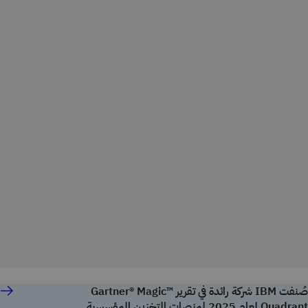
صُنفت IBM شركة رائدة في تقرير ™Gartner® Magic
Quadrant لعام 2025 لمنصات التخزين المؤسسية.