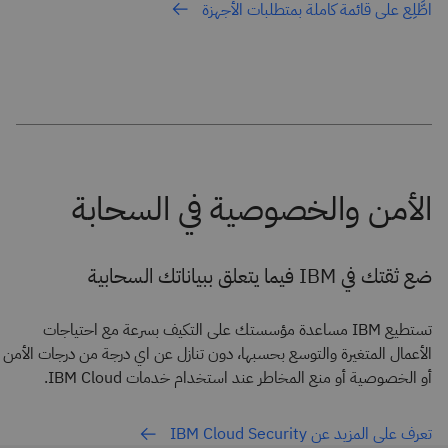
اطَّلِع على قائمة كاملة بمتطلبات الأجهزة
ضع ثقتك في IBM فيما يتعلق ببياناتك السحابية
تستطيع IBM مساعدة مؤسستك على التكيف بسرعة مع احتياجات
الأعمال المتغيرة والتوسع بحسبها، دون تنازل عن اي درجة من درجات الأمن
أو الخصوصية أو منع المخاطر عند استخدام خدمات IBM Cloud.
تعرف على المزيد عن IBM Cloud Security