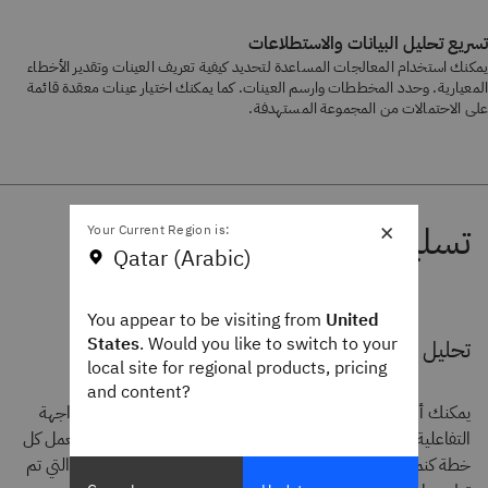
تسريع تحليل البيانات والاستطلاعات
يمكنك استخدام المعالجات المساعدة لتحديد كيفية تعريف العينات وتقدير الأخطاء
المعيارية. وحدد المخططات وارسم العينات. كما يمكنك اختيار عينات معقدة قائمة
على الاحتمالات من المجموعة المستهدفة.
×
Your Current Region is:
Qatar (Arabic)
You appear to be visiting from
United
States
. Would you like to switch to your
تحليل دقيق لبيانات الاستطلاع
local site for regional products, pricing
and content?
يمكنك أن تبدأ بمعالج من المعالجات. ثم بعد ذلك، استخدِم الواجهة
التفاعلية لإنشاء الخطط، وتحليل البيانات وتفسير النتائج. حيث تعمل كل
خطة كنموذج وتمكِّنك من حفظ القرارات. ثم استخدِم الإجراءات التي تم