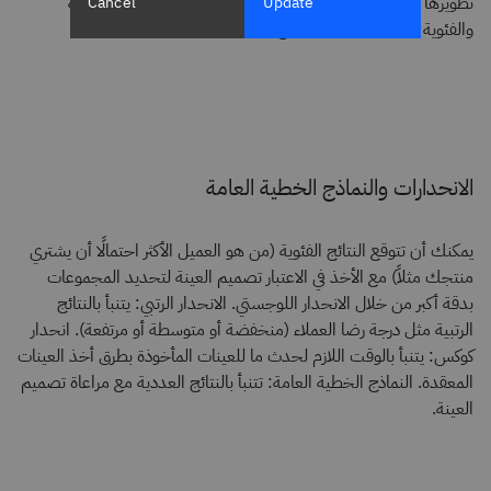
تطويرها خصوصًا للعينات المعقدة للتنبؤ بالنتائج العددية والرتبية
Cancel
Update
والفئوية أو الوقت لحدث معين.
الانحدارات والنماذج الخطية العامة
يمكنك أن تتوقع النتائج الفئوية (من هو العميل الأكثر احتمالًا أن يشتري
منتجك مثلاً) مع الأخذ في الاعتبار تصميم العينة لتحديد المجموعات
بدقة أكبر من خلال الانحدار اللوجستي. الانحدار الرتبي: يتنبأ بالنتائج
الرتبية مثل درجة رضا العملاء (منخفضة أو متوسطة أو مرتفعة). انحدار
كوكس: يتنبأ بالوقت اللازم لحدث ما للعينات المأخوذة بطرق أخذ العينات
المعقدة. النماذج الخطية العامة: تتنبأ بالنتائج العددية مع مراعاة تصميم
العينة.