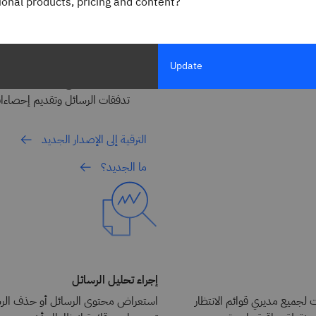
gional products, pricing and content?
من خلال العديد من مساحات العمل 
الحديثة والتاريخية.
يساعد
s Monitoring Agent
وضبطهم لضمان الموثوقية والأدا
Update
التوافر ومستوى الخدمة. ويقل
تدفقات الرسائل وتقديم إحصاءا
الترقية إلى الإصدار الجديد
ما الجديد؟
إجراء تحليل الرسائل
 لجميع مديري قوائم الانتظار
استعراض محتوى الرسائل أو حذف الرسا