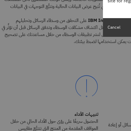
site for re
المفيدة التي تُتيح عرض البيانات الحالية وتتبُّع التوجهات في البيانات
IBM Integration Bu
على التحقق من وسطاء الرسائل وتحليلهم
ء، وذلك من خلال اكتشاف مشكلات الوسطاء وتدفق الرسائل قبل أن تؤثِّر في
Cancel
ل الوقت المستغرق لنشر تطبيقات الوسطاء من خلال مساعدتك على تصحيح
ت يمكن استخدامها لضبط بيئتك.
تنبيهات الأداء
الحصول سريعًا على رؤى حول الأداء الحالي من خلال
ئل أو إعادة
المواقف المقدمة من المنتج التي تتتبَّع مقاييس