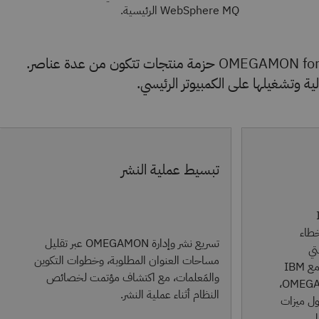
WebSphere MQ الرئيسية.
يُعَد OMEGAMON for Messaging on z/OS حزمة منتجات تتكون من عدة عناصر.
ية وتشغيلها على الكمبيوتر الرئيسي.
تبسيط عملية النشر
يح أخطاء
تسريع نشر وإدارة OMEGAMON عبر تقليل
تي
مساحات العنوان المطلوبة، وخطوات التكوين
تستخدم حاليًا مدير قائمة الانتظار. مع IBM
والمَعلمات، مع اكتشاف مؤتمت لخصائص
OMEGAMON for Messaging on z/OS،
النظام أثناء عملية النشر.
ل ميزات
ل