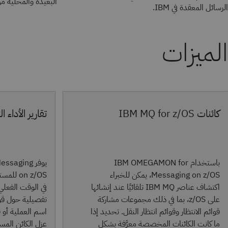
البعيدة والمحلية م
الرسائل المعقدة في IBM.
الميزات
كائنات IBM MQ for z/OS
تقارير الأداء ا
باستخدام IBM OMEGAMON for
يوفر ging
Messaging on z/OS، يمكن للخبراء
on z/OS 
اكتشاف عناصر IBM MQ تلقائيًا عند إنشائها
في الوقت الفعلي
على z/OS، بما في ذلك مجموعات مشاركة
تفصيلية حول قوا
قوائم الانتظار وقوائم انتظار النقل. تحديد إذا
ما كانت الكائنات المخصصة معرَّفة بشكل
عزل الكائن المس