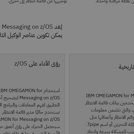
ن نقطة مراقبة واحدة.
توجيهها من قائمة انتظار إلى أخرى.
يمكن تكوين عناصر الوكيل التال
رؤى الأداء على z/OS
لتاريخية
استخدام IBM OMEGAMON for
IBM OMEGAMON for Messa
Messaging on z/OS لتصح
للمستخدمين بيانات قائمة الانتظار
التطبيق لفهم المعاملات والبرامج ال
، والتي تتضمن معلومات
ئم الانتظار وأعماقها مثل
اسم العملية أو فئة التخزين أو اسم Tpipe.
سيحصل الخبراء على رؤى أعمق حو
بب للمشكلة بسرعة واتخاذ
الأجهزة الرئيسية، بما في ذلك تفاصي