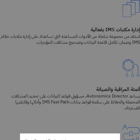
إدارة مكتبات IMS بفعالية
استفد من مجموعة شاملة من الأدوات المساعدة التي تساعدك على إدارة مكتبات نظام
IMS وضمان تكامل قاعدة البيانات وتصحيح مشكلات المؤشرات.
أتمتة المراقبة والصيانة
يساعد Autonomics Director، مسؤولي قواعد البيانات على تحديد المشكلات
المحتملة والحفاظ على سلامة قواعد بيانات IMS Fast Path وأدائها وقابليتها
للاسترداد.