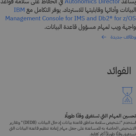
يساعد
في الحفاظ على سلامة قواعد
Autonomics Director
البيانات وأدائها وقابليتها للاسترداد. يوفر التكامل مع
IBM
Management Console for IMS and Db2® for z/OS
واجهة ويب لمهام مسؤول قاعدة البيانات.
وظائف جديدة
تحسين المهام التي تستغرق وقتًا طويلًا
استخدم "تشخيص سلامة مناطق قاعدة بيانات إدخال البيانات (DEDB)" وتقارير
التشخيص الخاصة به للمساعدة على جعل مهام إعادة تنظيم قاعدة البيانات التي
تستغرق وقتًا طويلاً أكثر كفاءة.