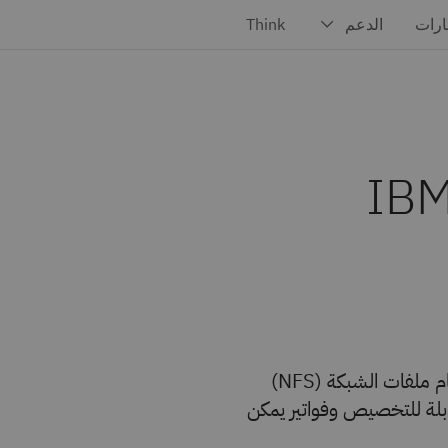
IBM
حل تخزين الملفات المتين والسريع والمرن المستند إلى نظام ملفات الشبكة (NFS)
الذاكرة الوميضية - والمتميز بعمليات IOPS القابلة للتخصيص وفواتير يمكن