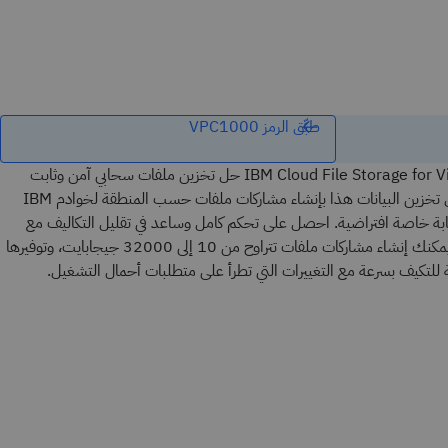
طبِّق الرمز VPC1000
يوفر IBM Cloud File Storage for Virtual Private Cloud (VPC) حل تخزين ملفات سحابي آمن وثابت
يستند إلى NFSv4.1. يسمح لك حل تخزين البيانات هذا بإنشاء مشاركات ملفات حسب المنطقة لخوادم IBM
Cloud Virt على سحابة خاصة افتراضية. احصل على تحكم كامل وساعد في تقليل التكاليف مع
البنية المدعومة بالذاكرة الوميضية. يمكنك إنشاء مشاركات ملفات تتراوح من 10 إلى 32000 جيجابايت، وتوفيرها
 للتكيف بسرعة مع التغييرات التي تطرأ على متطلبات أحمال التشغيل.