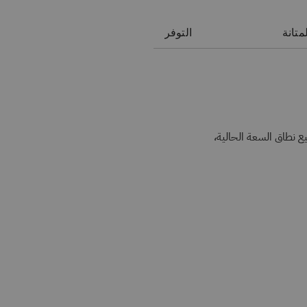
متانة
التوفر
يت حتى 32,000 جيجابايت، وتوسيع نطاق السعة الحالية،