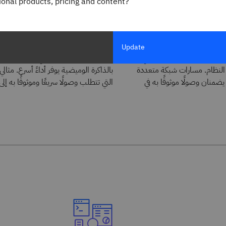
gional products, pricing and content?
تخزين مدعوم بالذاكرة الوميضية
ببياناتك مع التكرار المدمج
Update
حصص تخزين الملفات حتى في
الحصول على السرعة التي تحتاجها مع 
النظام. مسارات شبكة متعددة
بالذاكرة الوميضية يوفر أداءً أسرع. مثالي
يضمنان وصولًا موثوقًا به في
التي تتطلب وصولًا سريعًا وموثوقًا به إلى 