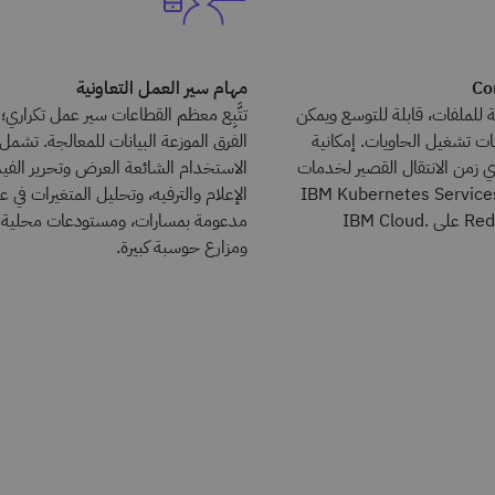
Co
مهام سير العمل التعاونية
للملفات، قابلة للتوسع ويمكن
تتَّبِع معظم القطاعات سير عمل تكراري؛
ئات تشغيل الحاويات. إمكانية
الفرق الموزعة البيانات للمعالجة. تشمل
 زمن الانتقال القصير لخدمات
الاستخدام الشائعة العرض وتحرير الفيد
IBM Kubernetes Services (IKS)
الإعلام والترفيه، وتحليل المتغيرات في ع
وRed Hat OpenShift على IBM Cloud.
مدعومة بمسارات، ومستودعات محلية 
ومزارع حوسبة كبيرة.