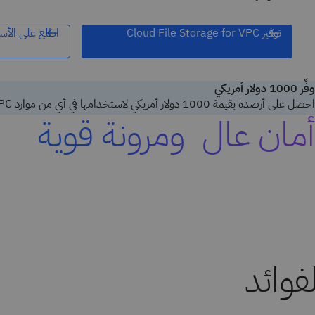
توفير Cloud File Storage for VPC
اطلع على الأسع
وفِّر 1000 دولار أمريكي
احصل على أرصدة بقيمة 1000 دولار أمريكي لاستخدامها في أي من موارد IBM VPC الجديدة—بما في ذلك جميع عناصر الشبكة والتخزين.
أمان عالٍ ومرونة قوية
لفوائد