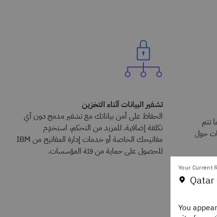
تشفير البيانات أثناء التخزين
الحفاظ على أمن بياناتك مع تشفير مدمج دون أي
 تتم
تكلفة إضافية. للمزيد من التحكم، استخدِم
انات حول
مفاتيحك الخاصة أو خدمات إدارة المفاتيح من IBM
للحصول على حماية من فئة المؤسسات.
Your Current R
Qatar 
You appear