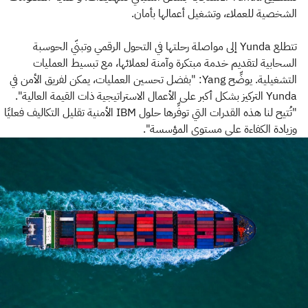
الشخصية للعملاء، وتشغيل أعمالها بأمان.
تتطلع Yunda إلى مواصلة رحلتها في التحول الرقمي وتبنّي الحوسبة
السحابية لتقديم خدمة مبتكرة وآمنة لعملائها، مع تبسيط العمليات
التشغيلية. يوضِّح Yang: "بفضل تحسين العمليات، يمكن لفريق الأمن في
Yunda التركيز بشكل أكبر على الأعمال الاستراتيجية ذات القيمة العالية".
"تُتيح لنا هذه القدرات التي توفِّرها حلول IBM الأمنية تقليل التكاليف فعليًا
وزيادة الكفاءة على مستوى المؤسسة".