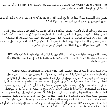
Red Hat® و OpenShift® هما علامتان تجاريتان مسجلتان لشركة Red Hat, Inc. أو الشركات
التابعة لها في الولايات المتحدة وبلدان أخرى.
يصبح هذا المستند ساريًا بدءًا من تاريخ النشر الأول، ويجوز لشركة IBM تغييره في أي وقت. لا تتوفر
بعض العروض في بعض الدول التي تعمل بها شركة IBM.
يتم عرض بيانات الأداء وأمثلة العملاء المذكورة لأغراض توضيحية فقط. قد تختلف نتائج الأداء
الفعلي وفقًا للتكوينات وظروف التشغيل المحددة. المعلومات الواردة في هذا المستند تُقدَّم "كما
هي" دون أي ضمانات صريحة أو ضمنية، مثل جميع ضمانات الصلاحية التجارية، أو الملاءمة
لغرض معين، أو الضمانات والشروط الخاصة بعدم انتهاك حقوق الأطراف الأخرى. تشتمل منتجات
IBM على ضمان وفقًا لشروط الاتفاقيات التي تُوفَّر بموجبها وأحكامها.
يتحمل العميل مسؤولية ضمان الامتثال للقوانين واللوائح السارية عليه. لا تقدِّم شركة IBM
مشورة قانونية، ولا تتعهد ولا تضمن قدرة خدماتها أو منتجاتها على إلزام العميل بالامتثال لأي
قانون أو لائحة.
بيان الممارسات الأمنية الجيدة: يتضمن أمان نظام تكنولوجيا المعلومات حماية الأنظمة
والمعلومات من خلال الوقاية والكشف والتصدي لمحاولات الوصول غير المناسب من داخل
مؤسستك وخارجها. إذ يمكن أن يؤدي الوصول غير السليم إلى تغيير المعلومات أو إتلافها أو
اختلاسها أو إساءة استخدامها أو يمكن أن يؤدي إلى حدوث ضرر بأنظمتك أو إساءة استخدامها،
بما في ذلك استخدامها في الهجمات على الآخرين. لا ينبغي اعتبار أي نظام أو منتج من منتجات
تكنولوجيا المعلومات آمنًا تمامًا ولا يمكن أن يكون أي منتج أو خدمة أو إجراء أمني واحدٍ فعالًا
فعالية شاملة؛ وذلك فيما يتعلق بقدرته على منع إساءة الاستخدام أو الوصول غير المصرح به. تم
تصميم أنظمة ومنتجات وخدمات IBM لتكون جزءًا من نهج أمني قانوني وشامل، والذي سيتضمن
بالضرورة إجراءات تشغيلية إضافية، وقد يتطلب أنظمة أو منتجات أو خدمات أخرى لتكون أكثر
فعالية. لا تضمن شركة IBM تحصين أي أنظمة أو منتجات أو خدمات ضد الإجراءات الخبيثة أو غير
القانونية لأي طرف ولا تضمن تحصين مؤسستك أيضًا ضدها.