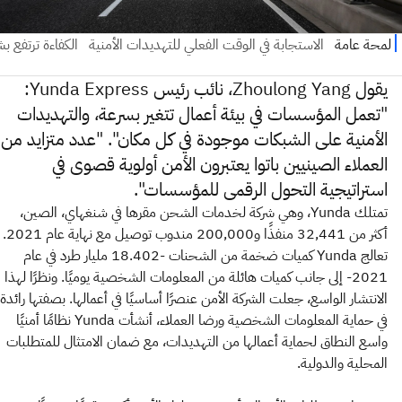
يقول Zhoulong Yang، نائب رئيس Yunda Express:
"تعمل المؤسسات في بيئة أعمال تتغير بسرعة، والتهديدات
الأمنية على الشبكات موجودة في كل مكان". "عدد متزايد من
العملاء الصينيين باتوا يعتبرون الأمن أولوية قصوى في
استراتيجية التحول الرقمي للمؤسسات".
تمتلك Yunda، وهي شركة لخدمات الشحن مقرها في شنغهاي، الصين،
أكثر من 32,441 منفذًا و200,000 مندوب توصيل مع نهاية عام 2021.
تعالج Yunda كميات ضخمة من الشحنات -18.402 مليار طرد في عام
2021- إلى جانب كميات هائلة من المعلومات الشخصية يوميًا. ونظرًا لهذا
الانتشار الواسع، جعلت الشركة الأمن عنصرًا أساسيًا في أعمالها. بصفتها رائدة
في حماية المعلومات الشخصية ورضا العملاء، أنشأت Yunda نظامًا أمنيًا
واسع النطاق لحماية أعمالها من التهديدات، مع ضمان الامتثال للمتطلبات
المحلية والدولية.