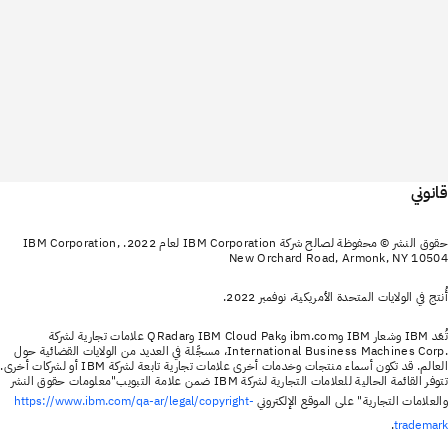
قانوني
حقوق النشر © محفوظة لصالح شركة IBM Corporation لعام 2022. IBM Corporation,
New Orchard Road, Armonk, NY 10504
أُنتج في الولايات المتحدة الأمريكية، نوفمبر 2022.
تُعَد IBM وشعار IBM وibm.com وIBM Cloud Pak وQRadar علامات تجارية لشركة
International Business Machines Corp.‎، مسجَّلة في العديد من الولايات القضائية حول
العالم. قد تكون أسماء منتجات وخدمات أخرى علامات تجارية تابعة لشركة IBM أو لشركات أخرى.
تتوفر القائمة الحالية للعلامات التجارية لشركة IBM ضمن علامة التبويب"معلومات حقوق النشر
والعلامات التجارية" على الموقع الإلكتروني
https://www.ibm.com/qa-ar/legal/copyright-
.
trademark