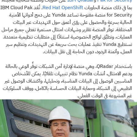
بما في ذلك منصة الحاويات
. تُعَد IBM Cloud Pak
Red Hat OpenShift
for Security منصة مفتوحة تساعد Yunda على دمج أدواتها الأمنية
الحالية بسرعة والحصول على رؤى أعمق حول التهديدات عبر البيئات
المختلفة. توفِّر المنصة تقارير وشهادات امتثال مستمرة تغطي جميع مراحل
العمليات، وتطبِّق لوائح الخصوصية استنادًا إلى متطلبات تنظيمية متعددة.
تستطيع Yunda تنفيذ عمليات بحث سريعة عن التهديدات، وتنظيم سير
العمل، وأتمتة الردود، دون الحاجة إلى نقل البيانات.
باستخدام QRadar، وهي منصة لإدارة أمن الشبكات توفِّر الوعي بالحالة
ودعم الامتثال، أنشأت Yunda نظام تنبيهات تلقائيًا. يمكن للأشخاص
المناسبين الوصول إلى البيانات المناسبة، وتحليلها، واكتشاف الوصول غير
الطبيعي إلى الشبكة، وحماية البيانات الحساسة بالكامل، ووقف السلوكيات
غير المشروعة في الوقت الفعلي.