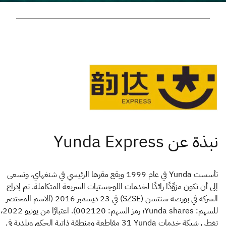
تأسست Yunda في عام 1999 ويقع مقرها الرئيسي في شنغهاي، وتسعى
إلى أن تكون مزوِّدًا رائدًا لخدمات اللوجستيات السريعة المتكاملة. تم إدراج
الشركة في بورصة شنتشن (SZSE) في 23 ديسمبر 2016 (الاسم المختصر
للسهم: Yunda shares؛ رمز السهم: 002120). اعتبارًا من يونيو 2022،
تغطي شبكة خدمات Yunda ‏31 مقاطعة ومنطقة ذاتية الحكم وبلدية في