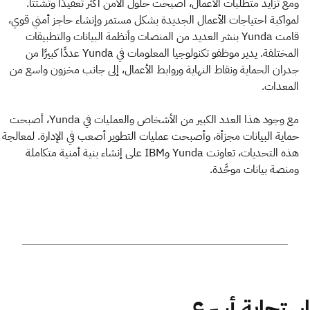
ومع تزايد متطلبات الأعمال، أصبحت حلول الأمن أكثر تعقيدًا وتشتتًا.
لمواكبة احتياجات الأعمال الجديدة بشكل مستمر وإنشاء حاجز أمني قوي،
قامت Yunda بنشر العديد من المنصات وأنظمة البيانات والتطبيقات
المختلفة. يدير موظفو تكنولوجيا المعلومات في Yunda عددًا كبيرًا من
جدران الحماية ونقاط النهاية وروابط الأعمال، إلى جانب مخزون واسع من
المعدات.
مع وجود هذا العدد الكبير من الأشخاص والعمليات في Yunda، أصبحت
حماية البيانات مجزأة، وأصبحت عمليات التطوير أصعب في الإدارة. لمعالجة
هذه التحديات، تعاونت Yunda وIBM على إنشاء بنية أمنية متكاملة
ومنصة بيانات موحَّدة.
استجابة أسرع