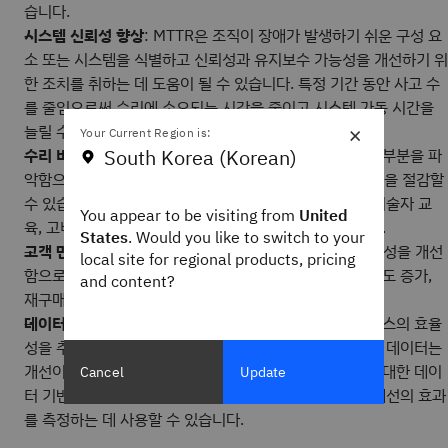
습니다.
시스템 신뢰성 향상
: MTTR은 조직이 장애가 발생하기 쉬운 구성 요
소 또는 시스템을 식별하고 신뢰성과 유지보수 가능성을 개선하기 위
한 조치를 취하는 데 도움이 될 수 있습니다. 특정 기간 동안 사고 수
를 줄임으로써 수리에 소요되는 시간을 줄이고 시스템 가동 시간을
×
늘릴 수 있습니다.
Your Current Region is:
South Korea (Korean)
수리 비용 절감
: 조직은 MTTR을 추적하고 개선이 필요한 부분을 파
악함으로써 수리 프로세스의 효율성을 개선하여 수리 비용을 절감할
수 있습니다. 여기에는 수리 절차 간소화, 신기술에 대한 기술자 교
You appear to be visiting from
United
육, 고비용 긴급 수리의 필요성 감소가 포함될 수 있습니다.
States
. Would you like to switch to your
고객 만족도 향상
: 조직은 중단 시간을 줄이고 시스템 안정성을 개선
local site for regional products, pricing
함으로써 고객 만족도를 높일 수 있습니다. 이는 고객 충성도 증가,
and content?
재구매 및 긍정적인 입소문 추천으로 이어질 수 있습니다.
데이터 기반 의사 결정 지원
: MTTR은 조직에 수리 프로세스의 효율
성을 추적할 수 있는 데이터 기반 메트릭을 제공합니다. 이 데이터는
개선이 필요한 영역을 파악하고, 장비 유지보수 및 교체에 대한 데이
Cancel
Update
터 기반 의사 결정을 내리며, 시간 경과에 따른 프로세스 개선의 효과
를 측정하는 데 사용할 수 있습니다.