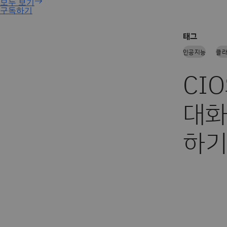
구독하기
태그
인공지능
클
CI
대화
하기