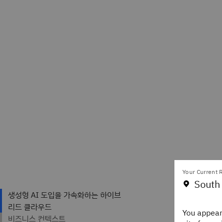
Your Current R
South
작가
You appear