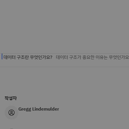
작성자
Gregg Lindemulder