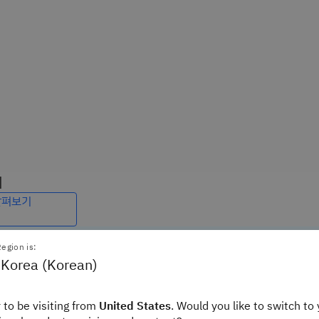
리
살펴보기
북
egion is:
기반으로 어떻게 전환할 수 있는지 명확하게 이해해 보세요.
 Korea (Korean)
즈니스를 강
AI 에이전트를 통해 실
고 AI로 강화된 메인프레
 to be visiting from
United States
. Would you like to switch to 