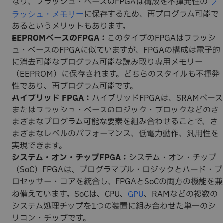
なり、フラッシュ・ベースのFPGAは構成を不揮発性の
フ
に保存するため、再プログラム可能で
ラッシュ・メモリー
あるというメリットもあります。
EEPROMベースのFPGA：
このタイプのFPGAはフラッシ
ュ・ベースのFPGAに似ていますが、FPGAの構成は電子的
に消去可能なプログラム可能な読み取り専用メモリー
（EEPROM）に保存されます。どちらのスタイルも不揮発
性であり、再プログラム可能です。
ハイブリッド FPGA：
ハイブリッドFPGAは、SRAMベース
またはフラッシュ・ベースのロジック・ブロックなどのさ
まざまなプログラム可能な要素を組み合わせることで、さ
まざまなレベルのパフォーマンス、低電力動作、汎用性を
実現できます。
システム・オン・チップFPGA：
システム・オン・チップ
（SoC）FPGAは、プログラマブル・ロジックとハード・プ
ロセッサー・コアを統合し、FPGAとSoCの両方の機能を兼
ね備えています。SoCは、CPU、
、RAMなどの複数の
GPU
システム処理チップを1つの装置に組み合わせた単一のシ
リコン・チップです。