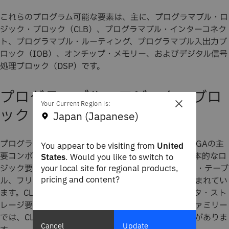
これらのプログラム可能な要素は、主に、プログラマブル・ロ
ジック・ブロック（CLB）、プログラマブル・インターコネク
ト、プログラマブル・ルーティング、プログラマブル入出力ブ
ロック（IOB）、オンチップ・メモリー、およびデジタル信号
処理ブロック（DSP）です。
プログラマブル・ロジック・ブロ
×
Your Current Region is:
ック
Japan (Japanese)
プログラマブル・ロジック・ブロック（CLB）は、FPGAの主
You appear to be visiting from
United
要コンポーネントです。CLBには通常、いくつかの基本的なロ
States
. Would you like to switch to
ジック要素（ロジック・ゲート、小さなルックアップ・テーブ
your local site for regional products,
pricing and content?
ル、フリップフロップ、マルチプレクサーなど）が含まれてい
ます。CLB内では通常、フリップフロップが主なデータ・スト
レージ要素として機能しますが、新しいデバイス・ファミリー
では、CLB内に浅いメモリー要素も組み込まれる場合がありま
Cancel
Update