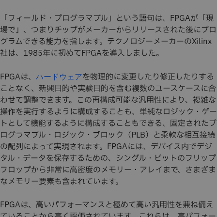
「フィールド・プログラマブル」という語句は、FPGAが「現
場で」、つまりチップがメーカーからリリースされた後にプロ
グラムできる能力を指します。テクノロジーメーカーのXilinx
社は、1985年に初めてFPGAを導入しました。
FPGAは、
を物理的に変更したり修正したりする
ハードウェア
ことなく、新興目的や実験目的を含む複数のユースケースに合
わせて調整できます。この再構成可能な汎用性により、複雑な
操作を実行するように構成することも、単純なロジック・ゲー
トとして機能するように構成することもできる、固定されたプ
ログラマブル・ロジック・ブロック（PLB）と柔軟な相互接続
の配列によって実現されます。FPGAには、デバイス内でデジ
タル・データを保存するための、シングル・ビットのフリップ
フロップから非常に高密度のメモリー・アレイまで、さまざま
なメモリー要素も含まれています。
FPGAは、高いパフォーマンスと極めて高い汎用性を兼ね備え
ていることから高く評価されています。これらは、高パフォー