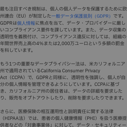
最も注目すべき規制は、個人の個人データを保護するために欧
州連合（EU）が制定した
です。
一般データ保護規則（GDPR）
GDPRは
に焦点を当て、データ・プロバイダーに厳し
個人情報
いコンプライアンス要件を課しています。また、データ収集の
透明性を義務付け、コンプライアンス違反に対しては、組織の
年間世界売上高の4％または2,000万ユーロという多額の罰金
を科しています。
もう1つの重要なデータプライバシー法は、米カリフォルニア
州で適用されているCalifornia Consumer Privacy
Act（CCPA）で、GDPRと同様に、透明性を強調し、個人が自
分の個人情報を管理できるようにしています。CCPAに基づ
き、カリフォルニア州の居住者は、データの詳細を要求した
り、販売をオプトアウトしたり、削除を要求したりできます。
さらに、医療保険の相互運用性と説明責任に関する法律
（HIPAA法）では、患者の個人健康情報（PHI）を扱う医療提
供者などの「対象事業体」に対して、データ・セキュリティー