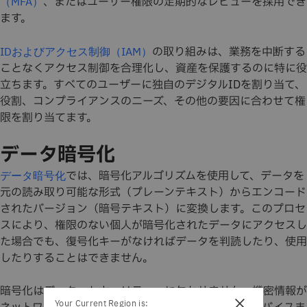
、またはユーザー権限の定期的なレビューを採用でき
（MFA）
ます。
の取り組みは、業務を中断する
IDおよびアクセス制御（IAM）
ことなくアクセス制御を合理化し、資産を保護するのに特に役
立ちます。すべてのユーザーに独自のデジタルIDを割り当て、
役割、コンプライアンスのニーズ、その他の要因に合わせて権
限を割り当てます。
データ暗号化
では、暗号化アルゴリズムを使用して、データを
データ暗号化
元の読み取り可能な形式（プレーンテキスト）からエンコード
されたバージョン（暗号テキスト）に変換します。このプロセ
スにより、権限のない個人が暗号化されたデータにアクセスし
た場合でも、復号化キーがなければデータを判読したり、使用
したりすることはできません。
暗号化はデータ・セキュリティーに欠かせません。機密情報が
×
Your Current Region is: