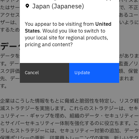
ネットワーク経由で送信されるとき（転送中）
と
、デバイスま
Japan (Japanese)
たはサーバーに保存されているとき（保存中）の両方で、不正
アクセスから保護するのに役立ちます。通常、権限のあるユー
ザーは、機密データがほとんど常に安全で判読できないように
You appear to be visiting from
United
するために、必要な場合にのみ復号化を実行します。
States
. Would you like to switch to
your local site for regional products,
データ・リスク管理
pricing and content?
データを保護するには、組織はまずリスクを知る必要がありま
す。データ
組織のデータの完全な監査／リ
・リスク管理には、
スク評価を実施して、組織が保有しているデータの種類、保管
Cancel
Update
先、データにアクセスできる個人を把握することが含まれま
す。
企業はこうした情報をもとに脅威と脆弱性を特定し、リスク軽
減ストラテジーを実施します。これらのストラテジーは、セキ
ュリティー・ギャップを埋め、組織のデータ・セキュリティー
とサイバーセキュリティー体制を強化するのに役立ちます。こ
うしたストラテジーには、セキュリティー対策の追加、データ
保護ポリシーの更新、従業員トレーニングの実施、新しいテク