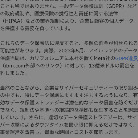
ことも稀ではありません。一般データ保護規則（GDPR）など
の政府規制や、医療保険の携行性と責任に関する法律
（HIPAA）などの業界規制により、企業は顧客の個人データ
を保護する義務を負っています。
これらのデータ保護法に違反すると、多額の罰金が科せられる
可能性があります。実際、2023年5月、アイルランドのデータ
保護当局は、カリフォルニアに本社を置くMeta社の
GDPR違反
（ibm.com外部へのリンク）に対して、13億米ドルの罰金を
科しました。
当然のことながら、企業はサイバーセキュリティーの取り組み
の中でも、特にデータ保護にますます注力するようになり、有
効なデータ保護ストラテジーは潜在的なデータ侵害を防ぐだけ
でなく、規制法や基準への継続的な準拠も保証することを認識
しています。さらに、適切なデータ保護ストラテジーは、サイ
バー攻撃によるダウンタイムを最小限に抑えるだけではなく、
事業運営を改善し、貴重な時間とコストを節約します。