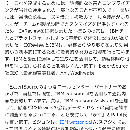
り、これを達成するためには、継続的な改善とコンプライア
ンスが当社の運用文化の一部となることが不可欠です。業界
には、通話の監視ニーズを満たす複数のツールや製品があり
ますが、チームが製品段階でカスタマイズを提供してくれる
ため、CXReviewを選択しました。彼らの提案は、IBMチー
ムとプラットフォームによって革新的で非常に説得力があり
ました。CXReviewとIBMは、顧客とのやり取りをより効果
的かつ効率的にするために驚異的な努力と投資を行っていま
す。IBMと緊密に連携して生成AIを活用して、顧客体験の限
界を押し広げられることを嬉しく思います」 ExpertSource
社CEO（最高経営責任者）Anil Wadhwa氏
「ExpertSourceのようなコールセンター・パートナーのお
かげで、当社では現在、IBM watsonx.aiを活用して通話内
容を要約しています。次は、IBM watsonx Assistantを追加
して、顧客がCXReviewの会話データ・セットの質問を簡単
に調査できるようにすることを検討しています」とPatel氏
は言います。ビジョンは、
AIスタジオによ
IBM watsonx.ai
って提供される各通話の概要を顧客が迅速かつ簡単に確認