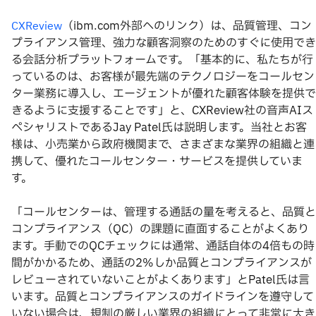
（ibm.com外部へのリンク）は、品質管理、コン
CXReview
プライアンス管理、強力な顧客洞察のためのすぐに使用でき
る会話分析プラットフォームです。「基本的に、私たちが行
っているのは、お客様が最先端のテクノロジーをコールセン
ター業務に導入し、エージェントが優れた顧客体験を提供で
きるように支援することです」と、CXReview社の音声AIス
ペシャリストであるJay Patel氏は説明します。当社とお客
様は、小売業から政府機関まで、さまざまな業界の組織と連
携して、優れたコールセンター・サービスを提供していま
す。
「コールセンターは、管理する通話の量を考えると、品質と
コンプライアンス（QC）の課題に直面することがよくあり
ます。手動でのQCチェックには通常、通話自体の4倍もの時
間がかかるため、通話の2%しか品質とコンプライアンスが
レビューされていないことがよくあります」とPatel氏は言
います。品質とコンプライアンスのガイドラインを遵守して
いない場合は、規制の厳しい業界の組織にとって非常に大き