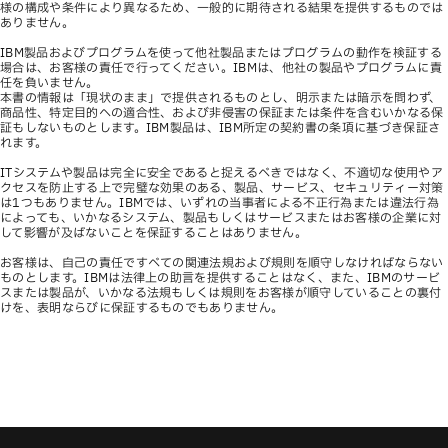
様の構成や条件により異なるため、一般的に期待される結果を提供するものでは
ありません。
IBM製品およびプログラムを使って他社製品またはプログラムの動作を検証する
場合は、お客様の責任で行ってください。IBMは、他社の製品やプログラムに責
任を負いません。
本書の情報は「現状のまま」で提供されるものとし、明示または暗示を問わず、
商品性、特定目的への適合性、および非侵害の保証または条件を含むいかなる保
証もしないものとします。IBM製品は、IBM所定の契約書の条項に基づき保証さ
れます。
ITシステムや製品は完全に安全であると捉えるべきではなく、不適切な使用やア
クセスを防止する上で完璧な効果のある、製品、サービス、セキュリティー対策
は1つもありません。IBMでは、いずれの当事者による不正行為または違法行為
によっても、いかなるシステム、製品もしくはサービスまたはお客様の企業に対
して影響が及ばないことを保証することはありません。
お客様は、自己の責任ですべての関連法規および規則を順守しなければならない
ものとします。IBMは法律上の助言を提供することはなく、また、IBMのサービ
スまたは製品が、いかなる法規もしくは規則をお客様が順守していることの裏付
けを、表明ならびに保証するものでもありません。