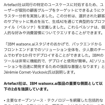
Artefact社は同行の特定のユースケースに対処するため、ユ
ーザーが個別の顧客グループをターゲットにできるようにク
ラスター分析を実施しました。この分析は、選択された顧客
のサブセットに焦点を当て、生成AIを通じて典型的なプロフ
ァイル（ペルソナ）を定義しました。これらペルソナは、個
人的な好みや消費習慣についてクエリすることができます。
「IBM watsonx.aiスタジオのおかげで、バックエンドから
フロントエンドまでのソリューション全体を、少人数のチー
ムでわずか1か月でデプロイすることができました。IBMの
ツールは非常に機能的で、デプロイと使用が簡単。AIソリュ
ーションを迅速に開発するための強固な基盤となります」と
Jérémie Cornet-Vuckovic氏は説明します。
Artefact社は、IBM watsonx.ai製品の重要な側面として以
下の2点を強調しています。
• 主要なオープンソース・テクノロジーを網羅した包括的な