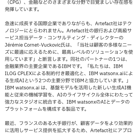
（CPG）、金融などのさまざまな分野で目覚ましい存在感を
発揮しています。
急速に成長する国際企業でありながらも、Artefact社はテク
ノロジーにとらわれません。Artefact社の銀行および高級サ
ービス担当データ・コンサルティング・ディレクターの
Jérémie Cornet-Vuckovic氏は、「当社は顧客の多様なニー
ズに最適に応えるために、最高レベルのソリューションを使
用しています」と断言します。同社のパートナーの1つは、
金融業界の主要企業であるIBMです。「私たちは、IBM
ILOG CPLEXによる制約付き最適化と、IBM watsonx.aiによ
る生成AIという2つの主要分野でIBMと協力しています。」
IBM watsonx.ai は、基盤モデルを活用した新しい生成AI機
能と従来の機械学習を、AIのライフサイクル全体にわたって
強力なスタジオに統合する、IBM watsonxのAIとデータの
プラットフォームを構成する製品です。
最近、フランスのある大手銀行が、顧客データをより効果的
に活用しサービス提供を拡大するため、Artefact社にアプロ